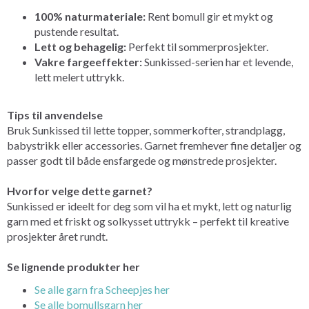
100% naturmateriale:
Rent bomull gir et mykt og
pustende resultat.
Lett og behagelig:
Perfekt til sommerprosjekter.
Vakre fargeeffekter:
Sunkissed-serien har et levende,
lett melert uttrykk.
Tips til anvendelse
Bruk Sunkissed til lette topper, sommerkofter, strandplagg,
babystrikk eller accessories. Garnet fremhever fine detaljer og
passer godt til både ensfargede og mønstrede prosjekter.
Hvorfor velge dette garnet?
Sunkissed er ideelt for deg som vil ha et mykt, lett og naturlig
garn med et friskt og solkysset uttrykk – perfekt til kreative
prosjekter året rundt.
Se lignende produkter her
Se alle garn fra Scheepjes her
Se alle bomullsgarn her