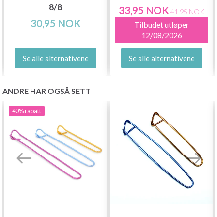
8/8
33,95 NOK
41,95 NOK
30,95 NOK
Tilbudet utløper
12/08/2026
Se alle alternativene
Se alle alternativene
ANDRE HAR OGSÅ SETT
40%
rabatt