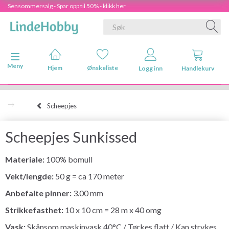
Sensommersalg - Spar opp til 50% - klikk her
Veksle navigasjon
Meny
Hjem
Ønskeliste
Logg inn
Handlekurv
Scheepjes
Scheepjes Sunkissed
Materiale:
100% bomull
Vekt/lengde:
50 g = ca 170 meter
Anbefalte pinner:
3.00 mm
Strikkefasthet:
10 x 10 cm = 28 m x 40 omg
Vask:
Skånsom maskinvask 40°C / Tørkes flatt / Kan strykes