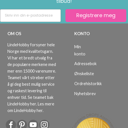
tilbud!
Registrere meg
OM OS
KONTO
LindeHobby forsyner hele
Min
Norge med kvalitetsgarn.
konto
Vi har et bredt utvalg fra
Adressebok
de populære merkene med
mer enn 15000 varenumre.
Ønskeliste
Teamet vårt streber etter
Ordrehistorikk
å gi deg best mulig service
og raskest levering til
Nyhetsbrev
enhver tid. Se teamet bak
LindeHobby her.
Les mere
om LindeHobby her
.