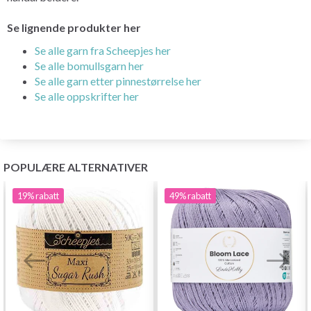
Se lignende produkter her
Se alle garn fra Scheepjes her
Se alle bomullsgarn her
Se alle garn etter pinnestørrelse her
Se alle oppskrifter her
POPULÆRE ALTERNATIVER
19%
rabatt
49%
rabatt