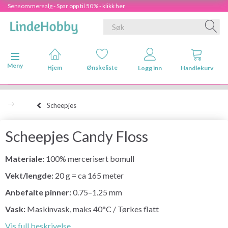
Sensommersalg - Spar opp til 50% - klikk her
Veksle navigasjon
Meny
Hjem
Ønskeliste
Logg inn
Handlekurv
Scheepjes
Scheepjes Candy Floss
Materiale:
100% mercerisert bomull
Vekt/lengde:
20 g = ca 165 meter
Anbefalte pinner:
0.75–1.25 mm
Vask:
Maskinvask, maks 40°C / Tørkes flatt
Vis full beskrivelse