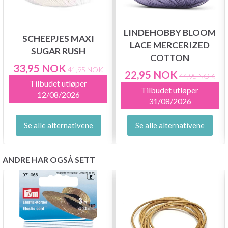
LINDEHOBBY BLOOM
SCHEEPJES MAXI
LACE MERCERIZED
SUGAR RUSH
COTTON
33,95 NOK
41,95 NOK
22,95 NOK
44,95 NOK
Tilbudet utløper
Tilbudet utløper
12/08/2026
31/08/2026
Se alle alternativene
Se alle alternativene
ANDRE HAR OGSÅ SETT