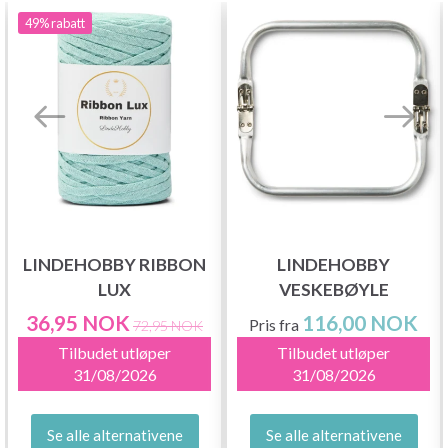
49%
rabatt
LINDEHOBBY RIBBON
LINDEHOBBY
LUX
VESKEBØYLE
36,95 NOK
116,00 NOK
Pris fra
72,95 NOK
Tilbudet utløper
Tilbudet utløper
31/08/2026
31/08/2026
Se alle alternativene
Se alle alternativene