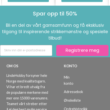
Spar opp til 50%
Bli en del av vårt garnsamfunn og få eksklusiv
tilgang til inspirerende strikkemønstre og spesielle
tilbud!
Registrere meg
OM OS
KONTO
LindeHobby forsyner hele
Min
Norge med kvalitetsgarn.
konto
Vi har et bredt utvalg fra
Adressebok
de populære merkene med
mer enn 15000 varenumre.
Ønskeliste
Teamet vårt streber etter
Ordrehistorikk
å gi deg best mulig service