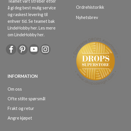
Teamet vårt streber etter
Ordrehistorikk
å gi deg best mulig service
og raskest levering til
Nyhetsbrev
enhver tid. Se teamet bak
LindeHobby her.
Les mere
om LindeHobby her
.
INFORMATION
Om oss
Ofte stilte spørsmål
Frakt og retur
Angre kjøpet