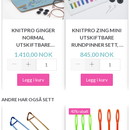
KNITPRO GINGER
KNITPRO ZING MINI
NORMAL
UTSKIFTBARE
UTSKIFTBARE
RUNDPINNER SETT, 5
RUNDPINNER SETT,
CM
1.410,00 NOK
845,00 NOK
GRANDE, 13 CM
Legg i kurv
Legg i kurv
ANDRE HAR OGSÅ SETT
40%
rabatt