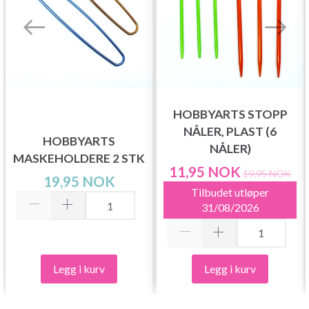
HOBBYARTS STOPP
NÅLER, PLAST (6
HOBBYARTS
NÅLER)
MASKEHOLDERE 2 STK
11,95 NOK
19,95 NOK
19,95 NOK
Tilbudet utløper
31/08/2026
Legg i kurv
Legg i kurv