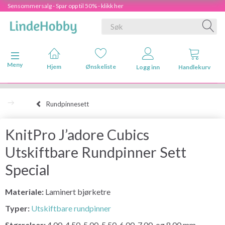
Sensommersalg - Spar opp til 50% - klikk her
Veksle navigasjon
Meny
Hjem
Ønskeliste
Logg inn
Handlekurv
Rundpinnesett
KnitPro J’adore Cubics
Utskiftbare Rundpinner Sett
Special
Materiale:
Laminert bjørketre
Typer:
Utskiftbare rundpinner
Størrelser:
4.00, 4.50, 5.00, 5.50, 6.00, 7.00, og 8.00 mm