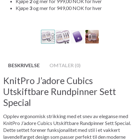
Kjøpe
2
og mer for
999,00 NOK
for hver
Kjøpe
3
og mer for
949,00 NOK
for hver
BESKRIVELSE
OMTALER (0)
KnitPro J’adore Cubics
Utskiftbare Rundpinner Sett
Special
Opplev ergonomisk strikking med et snev av eleganse med
KnitPro J’adore Cubics Utskiftbare Rundpinner Sett Special.
Dette settet forener funksjonalitet med stil i et vakkert
lavendelfarget design som passer perfekt til den moderne