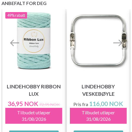
ANBEFALT FOR DEG
49%
rabatt
LINDEHOBBY RIBBON
LINDEHOBBY
LUX
VESKEBØYLE
36,95 NOK
116,00 NOK
Pris fra
72,95 NOK
Tilbudet utløper
Tilbudet utløper
31/08/2026
31/08/2026