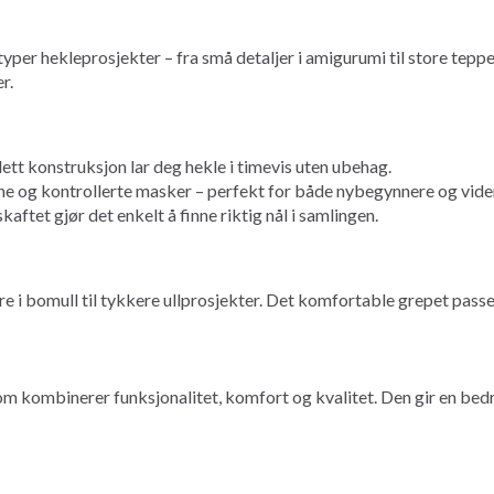
yper hekleprosjekter – fra små detaljer i amigurumi til store tep
r.
ett konstruksjon lar deg hekle i timevis uten ubehag.
ne og kontrollerte masker – perfekt for både nybegynnere og vid
aftet gjør det enkelt å finne riktig nål i samlingen.
 i bomull til tykkere ullprosjekter. Det komfortable grepet passer
kombinerer funksjonalitet, komfort og kvalitet. Den gir en bedr