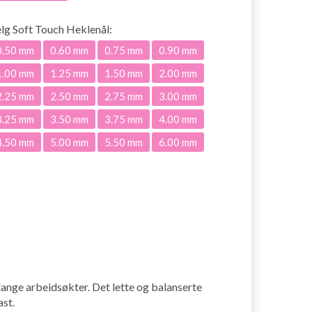
elg
Soft Touch Heklenål:
0.50 mm
0.60 mm
0.75 mm
0.90 mm
1.00 mm
1.25 mm
1.50 mm
2.00 mm
2.25 mm
2.50 mm
2.75 mm
3.00 mm
3.25 mm
3.50 mm
3.75 mm
4.00 mm
4.50 mm
5.00 mm
5.50 mm
6.00 mm
ange arbeidsøkter. Det lette og balanserte
ast.