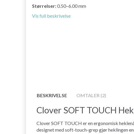
Størrelser:
0.50–6.00 mm
Vis full beskrivelse
BESKRIVELSE
OMTALER (2)
Clover SOFT TOUCH Hekl
Clover SOFT TOUCH er en ergonomisk heklenål de
designet med soft-touch-grep gjør heklingen enk