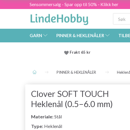
Sensommersalg - Spar opp til 50% - Klikk her
GARN
PINNER & HEKLENÅLER
TILB
Frakt 65 kr
PINNER & HEKLENÅLER
Heklenå
Clover SOFT TOUCH
Heklenål (0.5–6.0 mm)
Materiale:
Stål
Type:
Heklenål