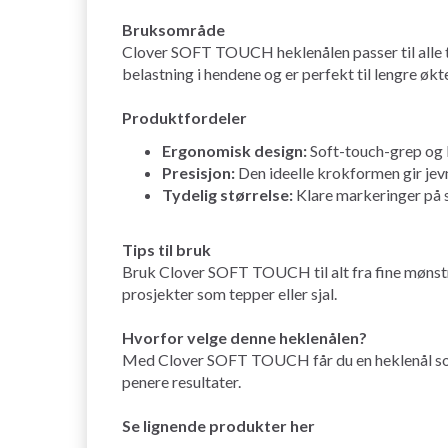
Bruksområde
Clover SOFT TOUCH heklenålen passer til alle t
belastning i hendene og er perfekt til lengre økte
Produktfordeler
Ergonomisk design:
Soft-touch-grep og l
Presisjon:
Den ideelle krokformen gir jev
Tydelig størrelse:
Klare markeringer på sk
Tips til bruk
Bruk Clover SOFT TOUCH til alt fra fine mønstre
prosjekter som tepper eller sjal.
Hvorfor velge denne heklenålen?
Med Clover SOFT TOUCH får du en heklenål som 
penere resultater.
Se lignende produkter her