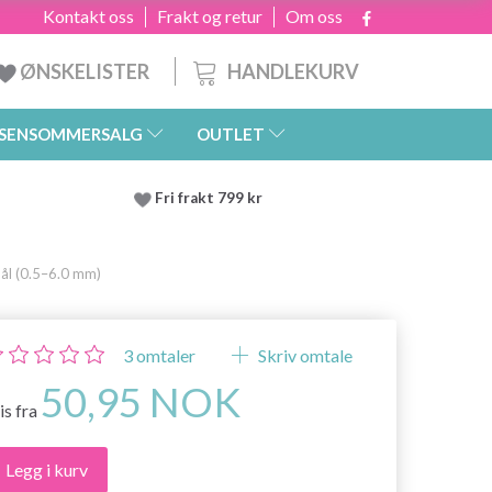
Kontakt oss
Frakt og retur
Om oss
HANDLEKURV
ØNSKELISTER
SENSOMMERSALG
OUTLET
Fri frakt 799 kr
l (0.5–6.0 mm)
3
omtaler
Skriv omtale
50,95 NOK
is fra
Legg i kurv