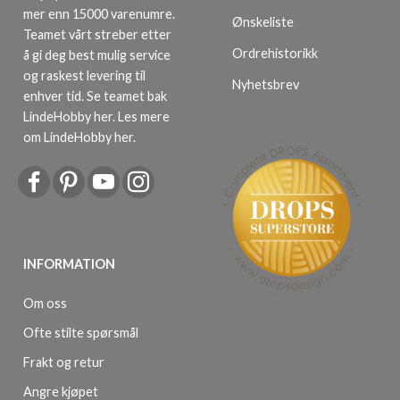
mer enn 15000 varenumre.
Ønskeliste
Teamet vårt streber etter
Ordrehistorikk
å gi deg best mulig service
og raskest levering til
Nyhetsbrev
enhver tid. Se teamet bak
LindeHobby her.
Les mere
om LindeHobby her
.
INFORMATION
Om oss
Ofte stilte spørsmål
Frakt og retur
Angre kjøpet