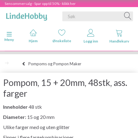
Sensommersalg - Spar opp til 50% - klikk her
Veksle navigasjon
Meny
Hjem
Ønskeliste
Logg inn
Handlekurv
Pompoms og Pompon Maker
Pompom, 15 + 20mm, 48stk, ass.
farger
Inneholder
48 stk
Diameter:
15 og 20 mm
Ulike farger med og uten glitter
Finnes i flere fargekombinasjoner