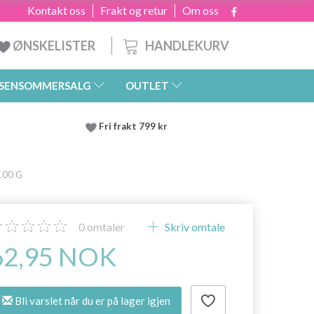
Kontakt oss
Frakt og retur
Om oss
HANDLEKURV
ØNSKELISTER
SENSOMMERSALG
OUTLET
Fri frakt 799 kr
100 G
0
omtaler
Skriv omtale
62,95 NOK
Bli varslet når du er på lager igjen