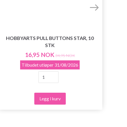
HOBBYARTS PULL BUTTONS STAR, 10
STK
KN
16,95 NOK
34,95 NOK
Tilbudet utløper
31/08/2026
Legg i kurv