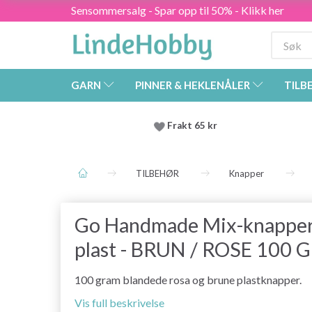
Sensommersalg - Spar opp til 50% - Klikk her
GARN
PINNER & HEKLENÅLER
TILB
Frakt 65 kr
TILBEHØR
Knapper
Go Handmade Mix-knapper
plast - BRUN / ROSE 100 G
100 gram blandede rosa og brune plastknapper.
Vis full beskrivelse