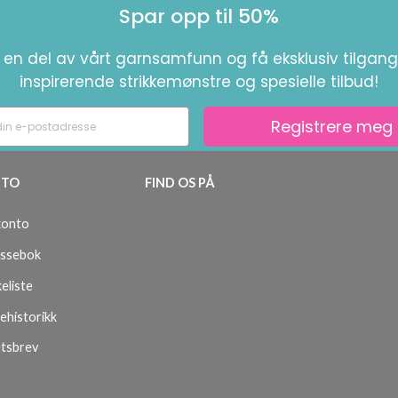
Spar opp til 50%
i en del av vårt garnsamfunn og få eksklusiv tilgang 
inspirerende strikkemønstre og spesielle tilbud!
Registrere meg
TO
FIND OS PÅ
konto
ssebok
eliste
ehistorikk
tsbrev