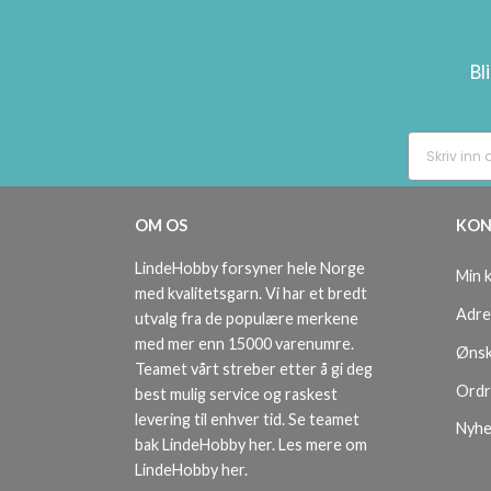
Bl
OM OS
KON
LindeHobby forsyner hele Norge
Min 
med kvalitetsgarn. Vi har et bredt
Adre
utvalg fra de populære merkene
med mer enn 15000 varenumre.
Ønsk
Teamet vårt streber etter å gi deg
Ordr
best mulig service og raskest
levering til enhver tid. Se teamet
Nyhe
bak LindeHobby her.
Les mere om
LindeHobby her
.