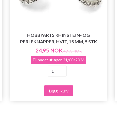
HOBBYARTS RHINSTEIN- OG
PERLEKNAPPER, HVIT, 15 MM, 5 STK
24,95 NOK
49,95 NOK
Tilbudet utløper
31/08/2026
Legg i kurv