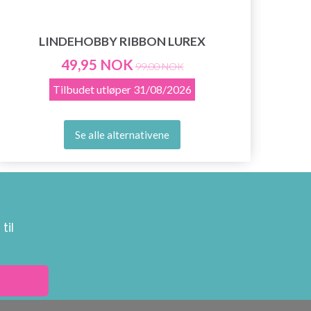
LINDEHOBBY RIBBON LUREX
49,95 NOK
99,00 NOK
Tilbudet utløper
31/08/2026
Se alle alternativene
til