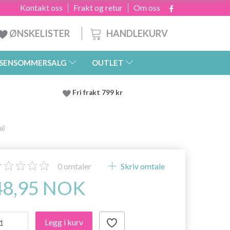
Kontakt oss
Frakt og retur
Om oss
HANDLEKURV
ØNSKELISTER
SENSOMMERSALG
OUTLET
Fri frakt 799 kr
a)
0
omtaler
Skriv omtale
48,95 NOK
Legg i kurv