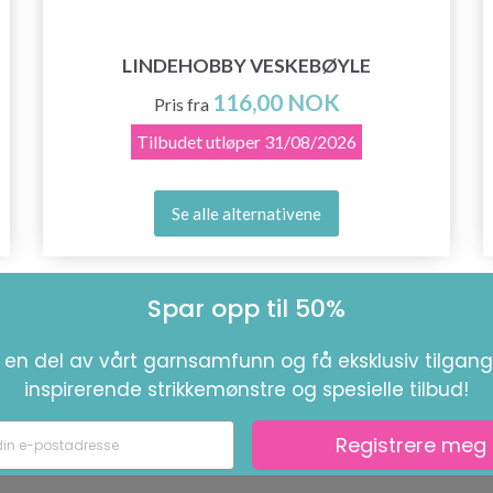
LINDEHOBBY VESKEBØYLE
116,00 NOK
Pris fra
Tilbudet utløper
31/08/2026
Se alle alternativene
Spar opp til 50%
i en del av vårt garnsamfunn og få eksklusiv tilgang 
inspirerende strikkemønstre og spesielle tilbud!
Registrere meg