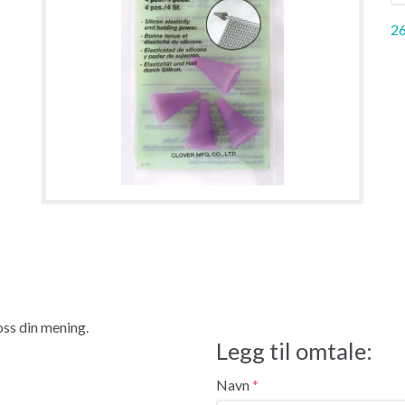
26
 oss din mening.
Legg til omtale:
Navn