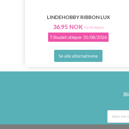
LINDEHOBBY RIBBON LUX
36,95 NOK
72,95 NOK
Tilbudet utløper
31/08/2026
Se alle alternativene
Bl