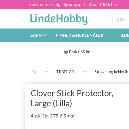
Sensommersalg - Spar opp til 50% - Klikk her
GARN
PINNER & HEKLENÅLER
TILB
Frakt 65 kr
TILBEHØR
Strikke- og hekletil
Clover Stick Protector,
Large (Lilla)
4 stk. Str. 3,75-6,5 mm.