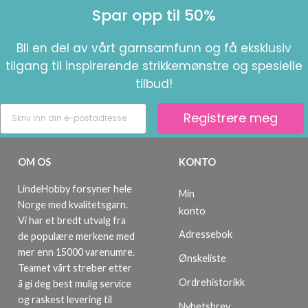
Spar opp til 50%
Bli en del av vårt garnsamfunn og få eksklusiv
tilgang til inspirerende strikkemønstre og spesielle
tilbud!
Registrere meg
OM OS
KONTO
LindeHobby forsyner hele
Min
Norge med kvalitetsgarn.
konto
Vi har et bredt utvalg fra
Adressebok
de populære merkene med
mer enn 15000 varenumre.
Ønskeliste
Teamet vårt streber etter
Ordrehistorikk
å gi deg best mulig service
og raskest levering til
Nyhetsbrev