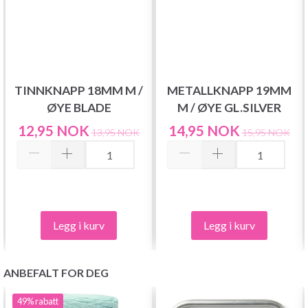
TINNKNAPP 18MM M /
METALLKNAPP 19MM
ØYE BLADE
M / ØYE GL.SILVER
12,95 NOK
14,95 NOK
13,95 NOK
15,95 NOK
Legg i kurv
Legg i kurv
ANBEFALT FOR DEG
49%
rabatt