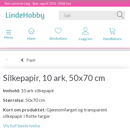
Sensommersalg - Spar opp til 50% - klikk her
Veksle navigasjon
Meny
Hjem
Ønskeliste
Logg inn
Handlekurv
Papir
Silkepapir, 10 ark, 50x70 cm
Innhold:
10 ark silkepapir
Størrelse:
50x70 cm
Kort om produktet:
Gjennomfarget og transparent
silkepapir i flotte farger
Vis full beskrivelse