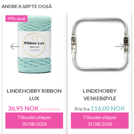
ANDRE KJØPTE OGSÅ
49%
rabatt
LINDEHOBBY RIBBON
LINDEHOBBY
LUX
VESKEBØYLE
36,95 NOK
116,00 NOK
Pris fra
72,95 NOK
Tilbudet utløper
Tilbudet utløper
31/08/2026
31/08/2026