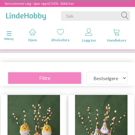
Sensommersalg - Spar opp til 50% - klikk her
Veksle navigasjon
Meny
Hjem
Ønskeliste
Logg inn
Handlekurv
Filtre