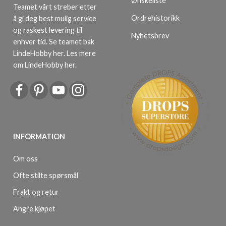
Ønskeliste
Teamet vårt streber etter
Ordrehistorikk
å gi deg best mulig service
og raskest levering til
Nyhetsbrev
enhver tid. Se teamet bak
LindeHobby her.
Les mere
om LindeHobby her
.
INFORMATION
Om oss
Ofte stilte spørsmål
Frakt og retur
Angre kjøpet