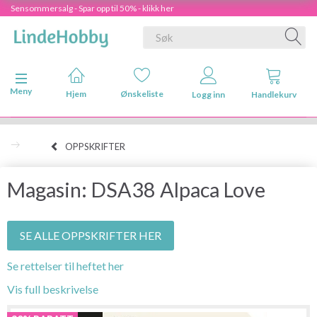
Sensommersalg - Spar opp til 50% - klikk her
Veksle navigasjon
Meny
Hjem
Ønskeliste
Logg inn
Handlekurv
OPPSKRIFTER
Magasin: DSA38 Alpaca Love
SE ALLE OPPSKRIFTER HER
Se rettelser til heftet her
Vis full beskrivelse