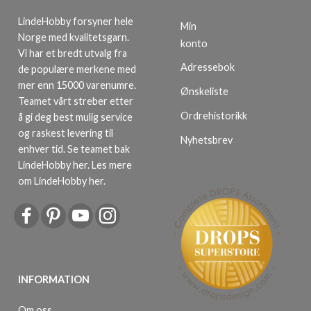
LindeHobby forsyner hele
Min
Norge med kvalitetsgarn.
konto
Vi har et bredt utvalg fra
Adressebok
de populære merkene med
mer enn 15000 varenumre.
Ønskeliste
Teamet vårt streber etter
Ordrehistorikk
å gi deg best mulig service
og raskest levering til
Nyhetsbrev
enhver tid. Se teamet bak
LindeHobby her.
Les mere
om LindeHobby her
.
INFORMATION
Om oss