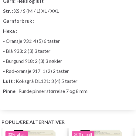
Garn: Heks og luft
Str.
: XS / S (M / L) XL / XXL
Garnforbruk
:
Hexa
:
- Oransje 931: 4 (5) 6 taster
- Blå 933: 2 (3) 3 taster
- Burgund 918: 2 (3) 3 nøkler
- Rød-oransje 917: 1 (2) 2 taster
Luft
: Koksgrå DL121: 3 (4) 5 taster
Pinne
: Runde pinner størrelse 7 og 8 mm
POPULÆRE ALTERNATIVER
30%
rabatt
30%
rabatt