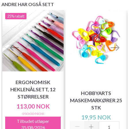
ANDRE HAR OGSÅ SETT
25%
rabatt
ERGONOMISK
HEKLENÅLSETT, 12
HOBBYARTS
STØRRELSER
MASKEMARKØRER 25
113,00 NOK
STK
150,00 NOK
19,95 NOK
Tilbudet utløper
31/08/2026