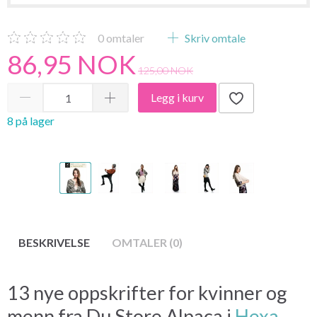
0
omtaler
Skriv omtale
86,95 NOK
125,00 NOK
Legg i kurv
8 på lager
BESKRIVELSE
OMTALER (0)
13 nye oppskrifter for kvinner og
menn fra Du Store Alpaca i
Hexa
,