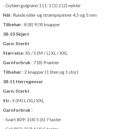
- Gylden gulgrønn 111: 1 (1) 2 (2) nøkler
Nål
: Runde nåler og strømpepinner 4,5 og 5 mm
Tilbehør
: 8 (8) 9 (9) knapper
38-10 Skjørt
Garn: Sterkt
Størrelse:
XS / S (M / L) XL / XXL
Garnforbruk
: 7 (8) 9 nøkler
Tilbehør
: 2 knapper (1 liten og 1 stor)
38-11 Herregenser
Garn: Sterkt
Str.:
S (M) L (XL) XXL
Garnforbruk
:
- Svart 809: 3 (4) 5 (6) 7 taster
- Grå 807: 3 (3) 4 (4) 5 taster