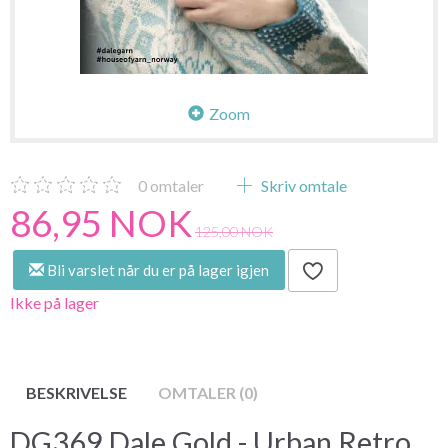
Zoom
0
omtaler
Skriv omtale
86,95 NOK
125,00 NOK
Bli varslet når du er på lager igjen
Ikke på lager
BESKRIVELSE
OMTALER (0)
DG369 Dale Gold - Urban Retro