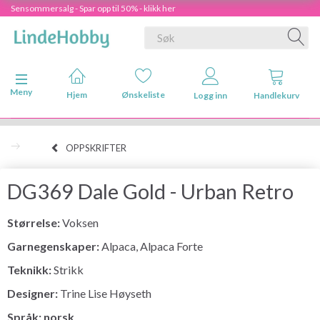
Sensommersalg - Spar opp til 50% - klikk her
Veksle navigasjon
Meny
Hjem
Ønskeliste
Logg inn
Handlekurv
OPPSKRIFTER
DG369 Dale Gold - Urban Retro
Størrelse:
Voksen
Garnegenskaper:
Alpaca, Alpaca Forte
Teknikk:
Strikk
Designer:
Trine Lise Høyseth
Språk: norsk