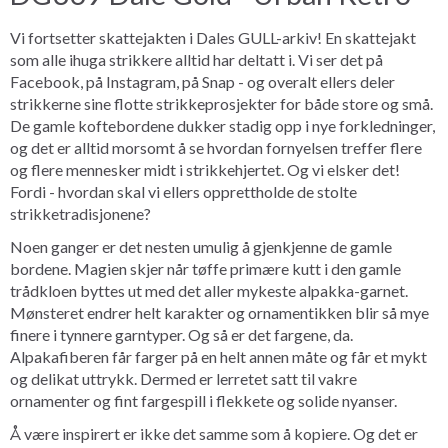
Vi fortsetter skattejakten i Dales GULL-arkiv! En skattejakt
som alle ihuga strikkere alltid har deltatt i. Vi ser det på
Facebook, på Instagram, på Snap - og overalt ellers deler
strikkerne sine flotte strikkeprosjekter for både store og små.
De gamle koftebordene dukker stadig opp i nye forkledninger,
og det er alltid morsomt å se hvordan fornyelsen treffer flere
og flere mennesker midt i strikkehjertet. Og vi elsker det!
Fordi - hvordan skal vi ellers opprettholde de stolte
strikketradisjonene?
Noen ganger er det nesten umulig å gjenkjenne de gamle
bordene. Magien skjer når tøffe primære kutt i den gamle
trådkloen byttes ut med det aller mykeste alpakka-garnet.
Mønsteret endrer helt karakter og ornamentikken blir så mye
finere i tynnere garntyper. Og så er det fargene, da.
Alpakafiberen får farger på en helt annen måte og får et mykt
og delikat uttrykk. Dermed er lerretet satt til vakre
ornamenter og fint fargespill i flekkete og solide nyanser.
Å være inspirert er ikke det samme som å kopiere. Og det er