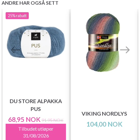
ANDRE HAR OGSÅ SETT
25%
rabatt
DU STORE ALPAKKA
PUS
VIKING NORDLYS
68,95 NOK
91,95 NOK
104,00 NOK
Tilbudet utløper
31/08/2026