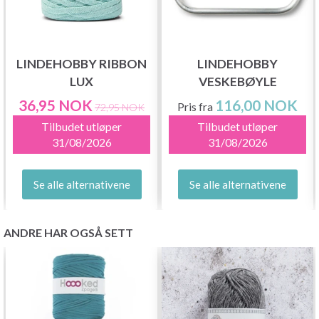
LINDEHOBBY RIBBON
LINDEHOBBY
LUX
VESKEBØYLE
36,95 NOK
116,00 NOK
Pris fra
72,95 NOK
Tilbudet utløper
Tilbudet utløper
31/08/2026
31/08/2026
Se alle alternativene
Se alle alternativene
ANDRE HAR OGSÅ SETT