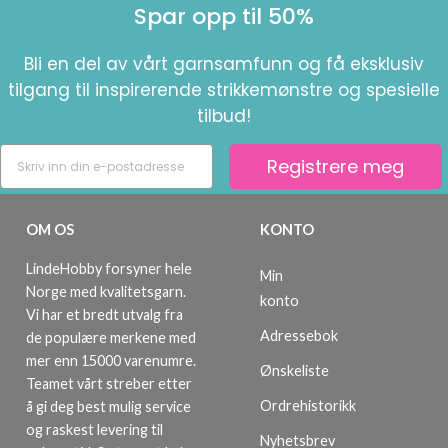
Spar opp til 50%
Bli en del av vårt garnsamfunn og få eksklusiv
tilgang til inspirerende strikkemønstre og spesielle
tilbud!
Registrere meg
OM OS
KONTO
LindeHobby forsyner hele
Min
Norge med kvalitetsgarn.
konto
Vi har et bredt utvalg fra
Adressebok
de populære merkene med
mer enn 15000 varenumre.
Ønskeliste
Teamet vårt streber etter
Ordrehistorikk
å gi deg best mulig service
og raskest levering til
Nyhetsbrev