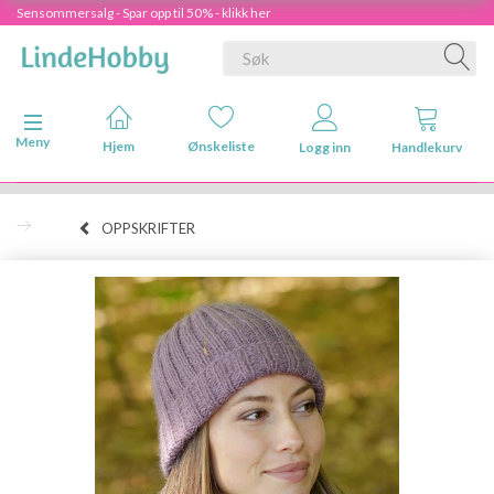
Sensommersalg - Spar opp til 50% - klikk her
Veksle navigasjon
Meny
Hjem
Ønskeliste
Logg inn
Handlekurv
OPPSKRIFTER