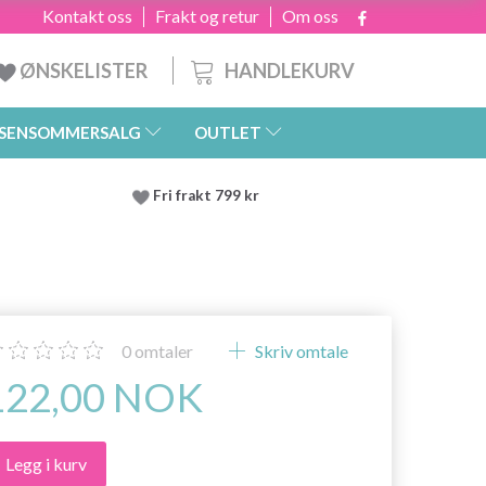
Kontakt oss
Frakt og retur
Om oss
HANDLEKURV
ØNSKELISTER
SENSOMMERSALG
OUTLET
Fri frakt 799 kr
0
omtaler
Skriv omtale
122,00 NOK
Legg i kurv