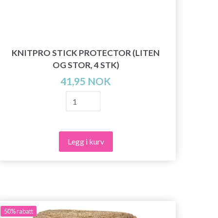
KNITPRO STICK PROTECTOR (LITEN
OG STOR, 4 STK)
41,95 NOK
Legg i kurv
50%
rabatt