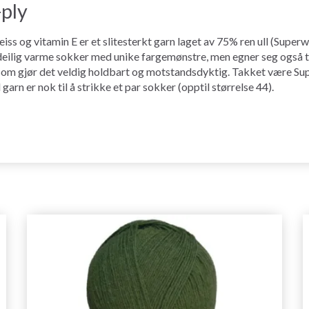
-ply
ss og vitamin E er et slitesterkt garn laget av 75% ren ull (Super
eilig varme sokker med unike fargemønstre, men egner seg også til å
 som gjør det veldig holdbart og motstandsdyktig. Takket være Sup
arn er nok til å strikke et par sokker (opptil størrelse 44).