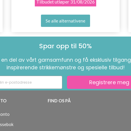
Tilbudet utløper
31/08/2026
Se alle alternativene
Spar opp til 50%
i en del av vårt garnsamfunn og få eksklusiv tilgang 
inspirerende strikkemønstre og spesielle tilbud!
Registrere meg
TO
FIND OS PÅ
konto
ssebok