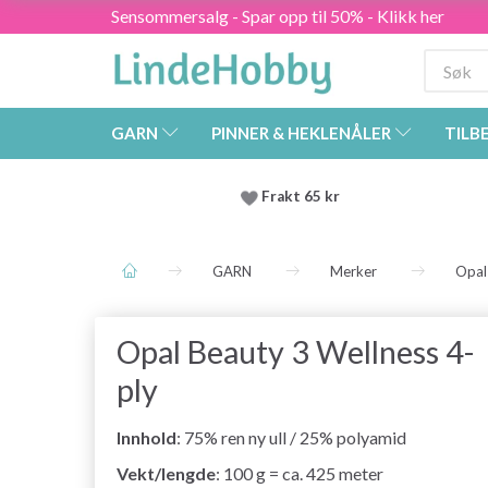
Sensommersalg - Spar opp til 50% - Klikk her
GARN
PINNER & HEKLENÅLER
TILB
Frakt 65 kr
GARN
Merker
Opal
Opal Beauty 3 Wellness 4-
ply
Innhold
: 75% ren ny ull / 25% polyamid
Vekt/lengde
: 100 g = ca. 425 meter