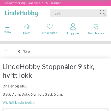
Sensommersalg - Spar opp til 50% - klikk her
Veksle navigasjon
Meny
Hjem
Ønskeliste
Logg inn
Handlekurv
Nåler
LindeHobby Stoppnåler 9 stk,
hvitt lokk
9 nåler og etui.
3 stk 7 cm, 3 stk 6 cm og 3 stk 5 cm.
Vis full beskrivelse