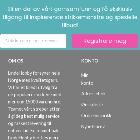
Bli en del av vårt garnsamfunn og få eksklusiv
tilgang til inspirerende strikkemønstre og spesielle
tilbud!
Registrere meg
OM OS
KONTO
LindeHobby forsyner hele
Min
Norge med kvalitetsgarn.
konto
Vi har et bredt utvalg fra
Adressebok
de populære merkene med
mer enn 15000 varenumre.
Ønskeliste
Teamet vårt streber etter
Ordrehistorikk
å gi deg best mulig service
og raskest levering til
Nyhetsbrev
enhver tid. Se teamet bak
LindeHobby her.
Les mere