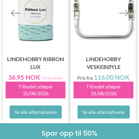
LINDEHOBBY RIBBON
LINDEHOBBY
LUX
VESKEBØYLE
36,95 NOK
116,00 NOK
Pris fra
72,95 NOK
Tilbudet utløper
Tilbudet utløper
31/08/2026
31/08/2026
Se alle alternativene
Se alle alternativene
Spar opp til 50%