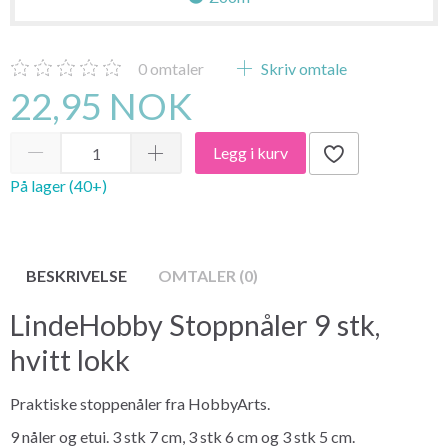
0
omtaler
Skriv omtale
22,95 NOK
Legg i kurv
På lager (40+)
BESKRIVELSE
OMTALER (0)
LindeHobby Stoppnåler 9 stk,
hvitt lokk
Praktiske stoppenåler fra HobbyArts.
9 nåler og etui. 3 stk 7 cm, 3 stk 6 cm og 3 stk 5 cm.