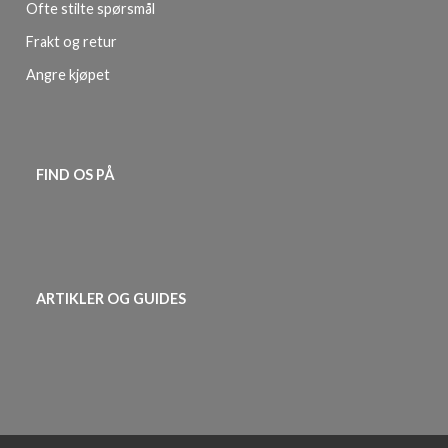
Ofte stilte spørsmål
Frakt og retur
Angre kjøpet
FIND OS PÅ
ARTIKLER OG GUIDES