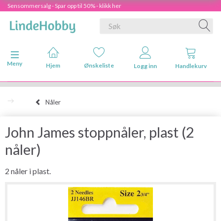
Sensommersalg - Spar opp til 50% - klikk her
Veksle navigasjon
Meny
Hjem
Ønskeliste
Logg inn
Handlekurv
Nåler
John James stoppnåler, plast (2
nåler)
2 nåler i plast.