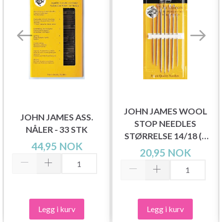
JOHN JAMES WOOL
JOHN JAMES ASS.
STOP NEEDLES
NÅLER - 33 STK
STØRRELSE 14/18 (6
44,95 NOK
NÅLER)
20,95 NOK
Legg i kurv
Legg i kurv