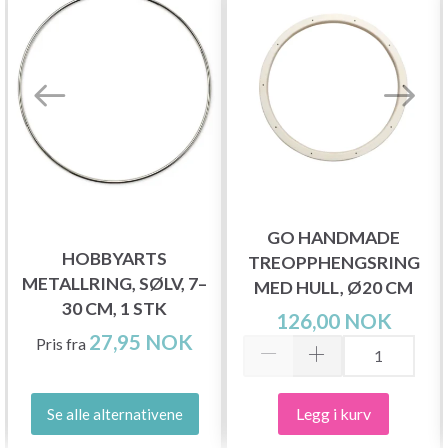
GO HANDMADE
HOBBYARTS
TREOPPHENGSRING
METALLRING, SØLV, 7–
MED HULL, Ø20 CM
30 CM, 1 STK
126,00 NOK
27,95 NOK
Pris fra
Legg i kurv
Se alle alternativene