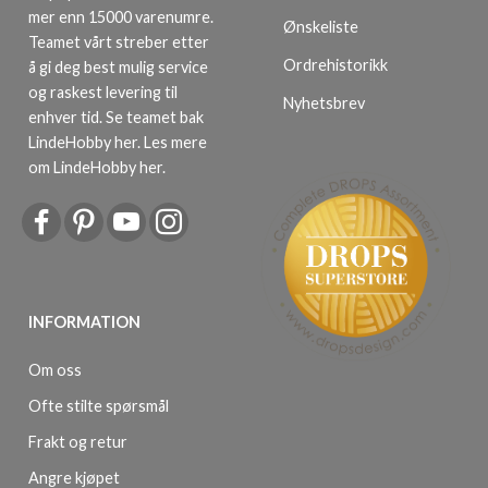
mer enn 15000 varenumre.
Ønskeliste
Teamet vårt streber etter
Ordrehistorikk
å gi deg best mulig service
og raskest levering til
Nyhetsbrev
enhver tid. Se teamet bak
LindeHobby her.
Les mere
om LindeHobby her
.
INFORMATION
Om oss
Ofte stilte spørsmål
Frakt og retur
Angre kjøpet