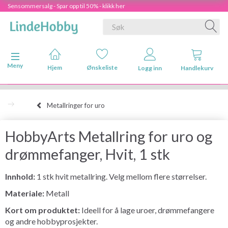
Sensommersalg - Spar opp til 50% - klikk her
Veksle navigasjon
Meny
Hjem
Ønskeliste
Logg inn
Handlekurv
Metallringer for uro
HobbyArts Metallring for uro og
drømmefanger, Hvit, 1 stk
Innhold:
1 stk hvit metallring. Velg mellom flere størrelser.
Materiale:
Metall
Kort om produktet:
Ideell for å lage uroer, drømmefangere
og andre hobbyprosjekter.