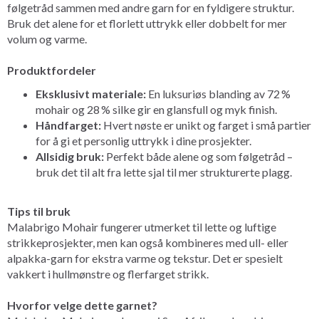
følgetråd sammen med andre garn for en fyldigere struktur.
Bruk det alene for et florlett uttrykk eller dobbelt for mer
volum og varme.
Produktfordeler
Eksklusivt materiale:
En luksuriøs blanding av 72 %
mohair og 28 % silke gir en glansfull og myk finish.
Håndfarget:
Hvert nøste er unikt og farget i små partier
for å gi et personlig uttrykk i dine prosjekter.
Allsidig bruk:
Perfekt både alene og som følgetråd –
bruk det til alt fra lette sjal til mer strukturerte plagg.
Tips til bruk
Malabrigo Mohair fungerer utmerket til lette og luftige
strikkeprosjekter, men kan også kombineres med ull- eller
alpakka-garn for ekstra varme og tekstur. Det er spesielt
vakkert i hullmønstre og flerfarget strikk.
Hvorfor velge dette garnet?