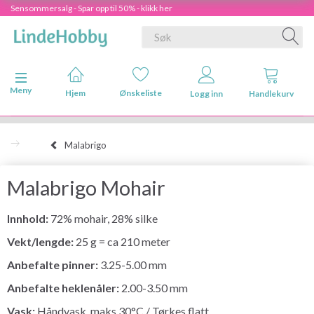
Sensommersalg - Spar opp til 50% - klikk her
Veksle navigasjon
Meny
Hjem
Ønskeliste
Logg inn
Handlekurv
Malabrigo
Malabrigo Mohair
Innhold:
72% mohair, 28% silke
Vekt/lengde:
25 g = ca 210 meter
Anbefalte pinner:
3.25-5.00 mm
Anbefalte heklenåler:
2.00-3.50 mm
Vask:
Håndvask, maks 30°C / Tørkes flatt