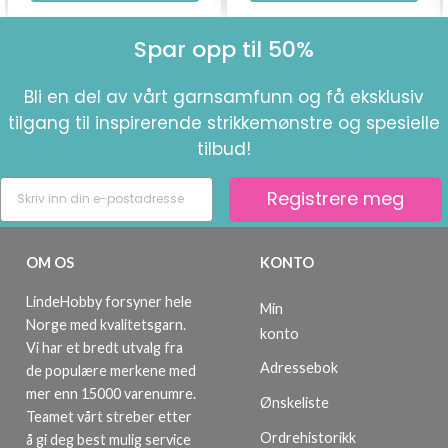
Spar opp til 50%
Bli en del av vårt garnsamfunn og få eksklusiv
tilgang til inspirerende strikkemønstre og spesielle
tilbud!
Registrere meg
OM OS
KONTO
LindeHobby forsyner hele
Min
Norge med kvalitetsgarn.
konto
Vi har et bredt utvalg fra
Adressebok
de populære merkene med
mer enn 15000 varenumre.
Ønskeliste
Teamet vårt streber etter
Ordrehistorikk
å gi deg best mulig service