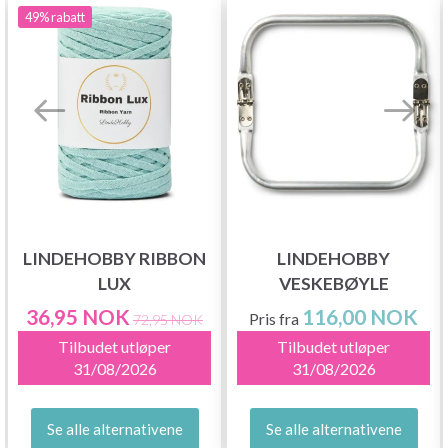
49%
rabatt
LINDEHOBBY RIBBON
LINDEHOBBY
LUX
VESKEBØYLE
36,95 NOK
116,00 NOK
Pris fra
72,95 NOK
Tilbudet utløper
Tilbudet utløper
31/08/2026
31/08/2026
Se alle alternativene
Se alle alternativene