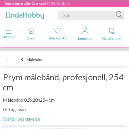
Sensommersalg - Spar opp til 50% - klikk her
Veksle navigasjon
Meny
Hjem
Ønskeliste
Logg inn
Handlekurv
Målebånd
Prym målebånd, profesjonell, 254
cm
Målebånd 0,5x20x254 cm
Gul og svart.
Vis full beskrivelse