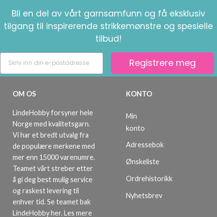
Bli en del av vårt garnsamfunn og få eksklusiv
tilgang til inspirerende strikkemønstre og spesielle
tilbud!
Registrere meg
OM OS
KONTO
LindeHobby forsyner hele
Min
Norge med kvalitetsgarn.
konto
Vi har et bredt utvalg fra
Adressebok
de populære merkene med
mer enn 15000 varenumre.
Ønskeliste
Teamet vårt streber etter
Ordrehistorikk
å gi deg best mulig service
og raskest levering til
Nyhetsbrev
enhver tid. Se teamet bak
LindeHobby her.
Les mere