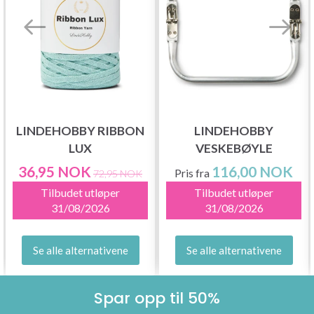
LINDEHOBBY RIBBON
LINDEHOBBY
LUX
VESKEBØYLE
36,95 NOK
116,00 NOK
Pris fra
72,95 NOK
Tilbudet utløper
Tilbudet utløper
31/08/2026
31/08/2026
Se alle alternativene
Se alle alternativene
Spar opp til 50%