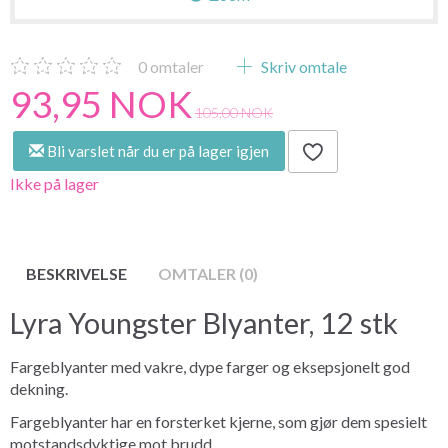
0
omtaler
Skriv omtale
93,95 NOK
105,00 NOK
Bli varslet når du er på lager igjen
Ikke på lager
BESKRIVELSE
OMTALER (0)
Lyra Youngster Blyanter, 12 stk
Fargeblyanter med vakre, dype farger og eksepsjonelt god
dekning.
Fargeblyanter har en forsterket kjerne, som gjør dem spesielt
motstandsdyktige mot brudd.