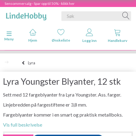
Sensommersalg - Spar opp til 50% - klikk her
Veksle navigasjon
Meny
Hjem
Ønskeliste
Logg inn
Handlekurv
Lyra
Lyra Youngster Blyanter, 12 stk
Sett med 12 fargeblyanter fra Lyra Youngster. Ass. farger.
Linjebredden på fargestiftene er 3,8 mm.
Fargeblyanter kommer i en smart og praktisk metallboks.
Vis full beskrivelse