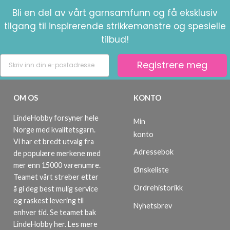
Bli en del av vårt garnsamfunn og få eksklusiv
tilgang til inspirerende strikkemønstre og spesielle
tilbud!
Registrere meg
OM OS
KONTO
LindeHobby forsyner hele
Min
Norge med kvalitetsgarn.
konto
Vi har et bredt utvalg fra
Adressebok
de populære merkene med
mer enn 15000 varenumre.
Ønskeliste
Teamet vårt streber etter
Ordrehistorikk
å gi deg best mulig service
og raskest levering til
Nyhetsbrev
enhver tid. Se teamet bak
LindeHobby her.
Les mere