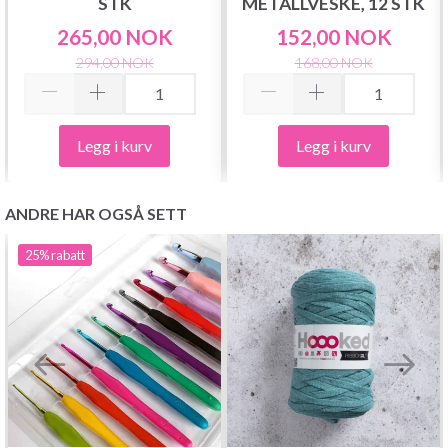
STK
METALLVESKE, 12 STK
265,00 NOK
152,00 NOK
294,00 NOK
168,00 NOK
Legg i kurv
Legg i kurv
ANDRE HAR OGSÅ SETT
25%
rabatt