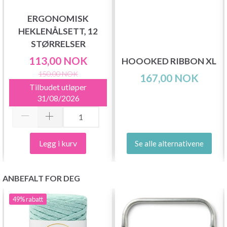
ERGONOMISK
HEKLENÅLSETT, 12
STØRRELSER
113,00 NOK
HOOOKED RIBBON XL
150,00 NOK
167,00 NOK
Tilbudet utløper
31/08/2026
Legg i kurv
Se alle alternativene
ANBEFALT FOR DEG
49%
rabatt