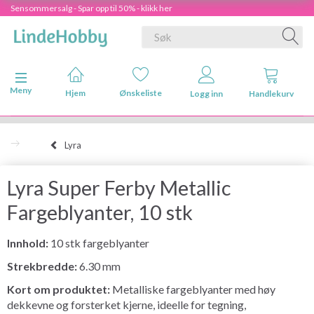
Sensommersalg - Spar opp til 50% - klikk her
Veksle navigasjon
Meny
Hjem
Ønskeliste
Logg inn
Handlekurv
Lyra
Lyra Super Ferby Metallic
Fargeblyanter, 10 stk
Innhold:
10 stk fargeblyanter
Strekbredde:
6.30 mm
Kort om produktet:
Metalliske fargeblyanter med høy
dekkevne og forsterket kjerne, ideelle for tegning,