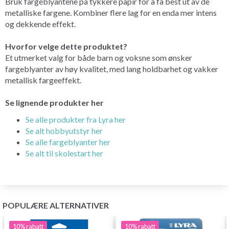
Bruk fargeblyantene på tykkere papir for å få best ut av de
metalliske fargene. Kombiner flere lag for en enda mer intens
og dekkende effekt.
Hvorfor velge dette produktet?
Et utmerket valg for både barn og voksne som ønsker
fargeblyanter av høy kvalitet, med lang holdbarhet og vakker
metallisk fargeeffekt.
Se lignende produkter her
Se alle produkter fra Lyra her
Se alt hobbyutstyr her
Se alle fargeblyanter her
Se alt til skolestart her
POPULÆRE ALTERNATIVER
10%
rabatt
10%
rabatt