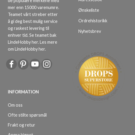
de populære merkene med
mer enn 15000 varenumre.
Ønskeliste
Teamet vårt streber etter
Ordrehistorikk
å gi deg best mulig service
og raskest levering til
Nyhetsbrev
enhver tid. Se teamet bak
LindeHobby her.
Les mere
om LindeHobby her
.
INFORMATION
Om oss
Ofte stilte spørsmål
Frakt og retur
Angre kjøpet