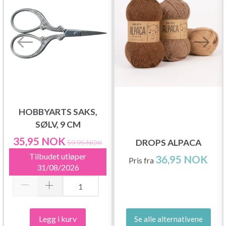
HOBBYARTS SAKS,
SØLV, 9 CM
35,95 NOK
DROPS ALPACA
59,95 NOK
Tilbudet utløper
36,95 NOK
Pris fra
31/08/2026
Legg i kurv
Se alle alternativene