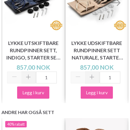
LYKKE UTSKIFTBARE
LYKKE UDSKIFTBARE
RUNDPINNER SETT,
RUNDPINNER SETT
INDIGO, STARTER SET,
NATURALE, STARTER
BLÅ, 9 CM
SET, BEIGE, 9 CM
857,00 NOK
857,00 NOK
Legg i kurv
Legg i kurv
ANDRE HAR OGSÅ SETT
40%
rabatt