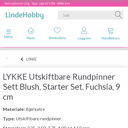
Sensommersalg - Spar opp til 50% - klikk her
Veksle navigasjon
Meny
Hjem
Ønskeliste
Logg inn
Handlekurv
LYKKE
LYKKE Utskiftbare Rundpinner
Sett Blush, Starter Set, Fuchsia, 9
cm
Materiale:
Bjørketre
Type:
Utskiftbare rundpinner
Størrelser:
3.25, 3.50, 3.75, 4.00 og 4.50 mm