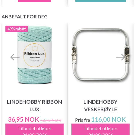
ANBEFALT FOR DEG
49%
rabatt
LINDEHOBBY RIBBON
LINDEHOBBY
LUX
VESKEBØYLE
36,95 NOK
116,00 NOK
Pris fra
72,95 NOK
Tilbudet utløper
Tilbudet utløper
31/08/2026
31/08/2026