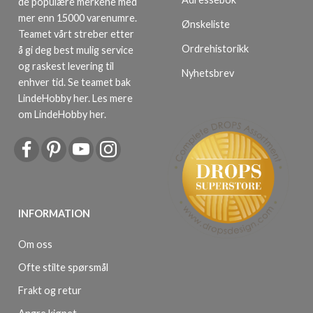
de populære merkene med
mer enn 15000 varenumre.
Ønskeliste
Teamet vårt streber etter
Ordrehistorikk
å gi deg best mulig service
og raskest levering til
Nyhetsbrev
enhver tid. Se teamet bak
LindeHobby her.
Les mere
om LindeHobby her
.
INFORMATION
Om oss
Ofte stilte spørsmål
Frakt og retur