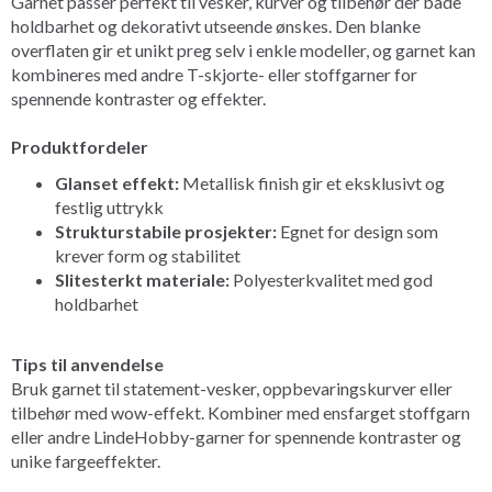
Garnet passer perfekt til vesker, kurver og tilbehør der både
holdbarhet og dekorativt utseende ønskes. Den blanke
overflaten gir et unikt preg selv i enkle modeller, og garnet kan
kombineres med andre T-skjorte- eller stoffgarner for
spennende kontraster og effekter.
Produktfordeler
Glanset effekt:
Metallisk finish gir et eksklusivt og
festlig uttrykk
Strukturstabile prosjekter:
Egnet for design som
krever form og stabilitet
Slitesterkt materiale:
Polyesterkvalitet med god
holdbarhet
Tips til anvendelse
Bruk garnet til statement-vesker, oppbevaringskurver eller
tilbehør med wow-effekt. Kombiner med ensfarget stoffgarn
eller andre LindeHobby-garner for spennende kontraster og
unike fargeeffekter.