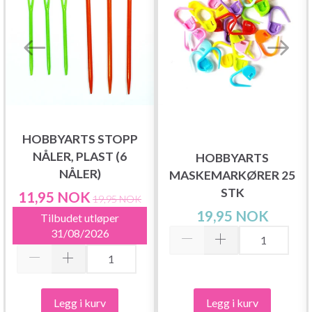
HOBBYARTS STOPP
NÅLER, PLAST (6
HOBBYARTS
NÅLER)
MASKEMARKØRER 25
STK
11,95 NOK
19,95 NOK
19,95 NOK
Tilbudet utløper
31/08/2026
Legg i kurv
Legg i kurv