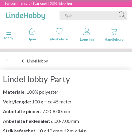
Sensommersalg - Spar opp til 50% - klikk her
Veksle navigasjon
Meny
Hjem
Ønskeliste
Logg inn
Handlekurv
LindeHobby
LindeHobby Party
Materiale:
100% polyester
Vekt/lengde:
100 g = ca 45 meter
Anbefalte pinner:
7.00-8.00 mm
Anbefalte heklenåler:
6.00-7.00 mm
Strikkefasthet:
10 x 10 cm = 12 m x 14 p