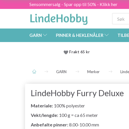
Sensommersalg - Spar opp til 50% - Klikk her
GARN
PINNER & HEKLENÅLER
TILB
Frakt 65 kr
GARN
Merker
Lind
LindeHobby Furry Deluxe
Materiale:
100% polyester
Vekt/lengde:
100 g = ca 65 meter
Anbefalte pinner:
8.00-10.00 mm