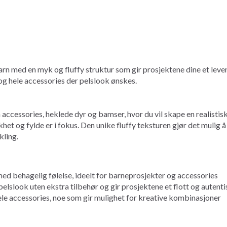
rn med en myk og fluffy struktur som gir prosjektene dine et leven
og hele accessories der pelslook ønskes.
 accessories, heklede dyr og bamser, hvor du vil skape en realistis
khet og fylde er i fokus. Den unike fluffy teksturen gjør det mulig 
kling.
med behagelig følelse, ideelt for barneprosjekter og accessories
elslook uten ekstra tilbehør og gir prosjektene et flott og autent
ele accessories, noe som gir mulighet for kreative kombinasjoner