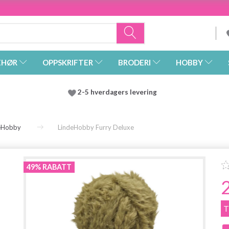
EHØR
OPPSKRIFTER
BRODERI
HOBBY
2-5 hverdagers levering
eHobby
LindeHobby Furry Deluxe
49% RABATT
T