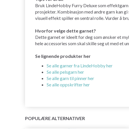
Bruk LindeHobby Furry Deluxe som effektgarn til 
prosjekter. Kombinasjon med andre garn kan gi s
visuell effekt spiller en sentral rolle. Vurder å 
Hvorfor velge dette garnet?
Dette garnet er ideelt for deg som ønsker et myk
hele accessories som skal skille seg ut med et un
Se lignende produkter her
Se alle garner fra LindeHobby her
Se alle pelsgarn her
Se alle garn til pinner her
Se alle oppskrifter her
POPULÆRE ALTERNATIVER