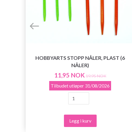
PNE
HOBBYARTS STOPP NÅLER, PLAST (6
NÅLER)
11,95 NOK
19,95 NOK
Tilbudet utløper
31/08/2026
Legg i kurv