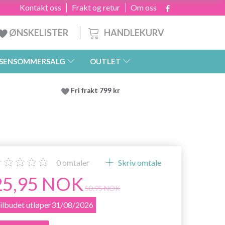
Kontakt oss
Frakt og retur
Om oss
HANDLEKURV
ØNSKELISTER
SENSOMMERSALG
OUTLET
Fri frakt 799 kr
0
omtaler
Skriv omtale
25,95 NOK
50,95 NOK
ilbudet utløper31/08/2026