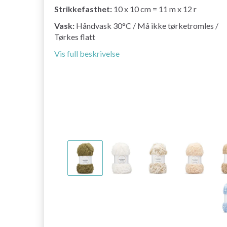
Strikkefasthet:
10 x 10 cm = 11 m x 12 r
Vask:
Håndvask 30°C / Må ikke tørketromles /
Tørkes flatt
Vis full beskrivelse