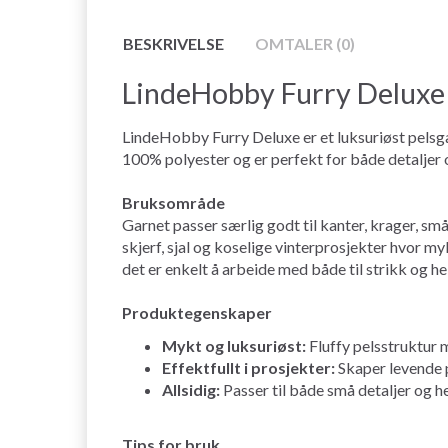
BESKRIVELSE
OMTALER (0)
LindeHobby Furry Deluxe
LindeHobby Furry Deluxe er et luksuriøst pelsga
100% polyester og er perfekt for både detaljer 
Bruksområde
Garnet passer særlig godt til kanter, krager, små
skjerf, sjal og koselige vinterprosjekter hvor my
det er enkelt å arbeide med både til strikk og he
Produktegenskaper
Mykt og luksuriøst:
Fluffy pelsstruktur 
Effektfullt i prosjekter:
Skaper levende p
Allsidig:
Passer til både små detaljer og h
Tips for bruk