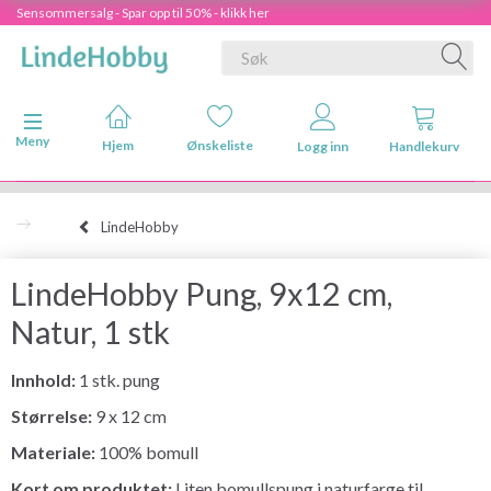
Sensommersalg - Spar opp til 50% - klikk her
Veksle navigasjon
Meny
Hjem
Ønskeliste
Logg inn
Handlekurv
LindeHobby
LindeHobby Pung, 9x12 cm,
Natur, 1 stk
Innhold:
1 stk. pung
Størrelse:
9 x 12 cm
Materiale:
100% bomull
Kort om produktet:
Liten bomullspung i naturfarge til