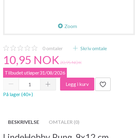
Zoom
0
omtaler
Skriv omtale
10,95 NOK
20,95 NOK
Tilbudet utløper31/08/2026
Legg i kurv
På lager (40+)
BESKRIVELSE
OMTALER (0)
LindeHobby Pung, 9x12 cm,