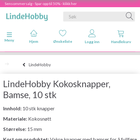
Sensommersalg - Spar opp til 50% - klikk her
Veksle navigasjon
Meny
Hjem
Ønskeliste
Logg inn
Handlekurv
LindeHobby
LindeHobby Kokosknapper,
Bamse, 10 stk
Innhold:
10 stk knapper
Materiale:
Kokosnøtt
Størrelse:
15 mm
Kort om produktet:
Vakre knapper med bamser for å fullføre