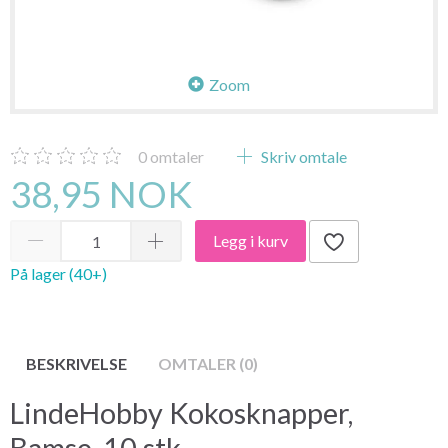
Zoom
0
omtaler
Skriv omtale
38,95 NOK
Legg i kurv
På lager (40+)
BESKRIVELSE
OMTALER (0)
LindeHobby Kokosknapper,
Bamse, 10 stk