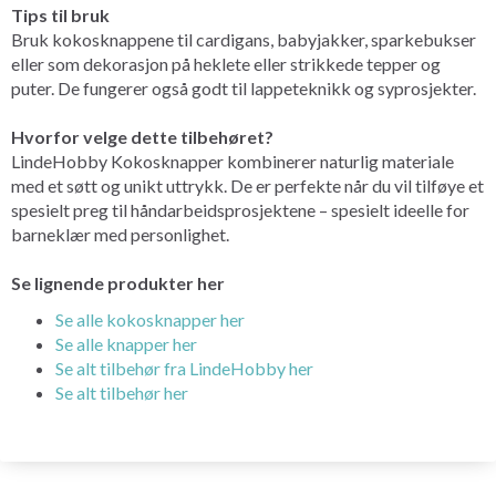
Tips til bruk
Bruk kokosknappene til cardigans, babyjakker, sparkebukser
eller som dekorasjon på heklete eller strikkede tepper og
puter. De fungerer også godt til lappeteknikk og syprosjekter.
Hvorfor velge dette tilbehøret?
LindeHobby Kokosknapper kombinerer naturlig materiale
med et søtt og unikt uttrykk. De er perfekte når du vil tilføye et
spesielt preg til håndarbeidsprosjektene – spesielt ideelle for
barneklær med personlighet.
Se lignende produkter her
Se alle kokosknapper her
Se alle knapper her
Se alt tilbehør fra LindeHobby her
Se alt tilbehør her