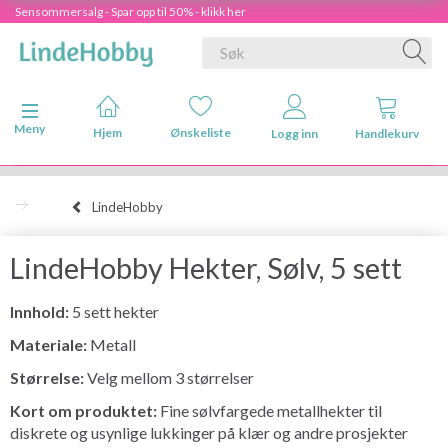
Sensommersalg - Spar opp til 50% - klikk her
Veksle navigasjon
Meny
Hjem
Ønskeliste
Logg inn
Handlekurv
LindeHobby
LindeHobby Hekter, Sølv, 5 sett
Innhold:
5 sett hekter
Materiale:
Metall
Størrelse:
Velg mellom 3 størrelser
Kort om produktet:
Fine sølvfargede metallhekter til
diskrete og usynlige lukkinger på klær og andre prosjekter