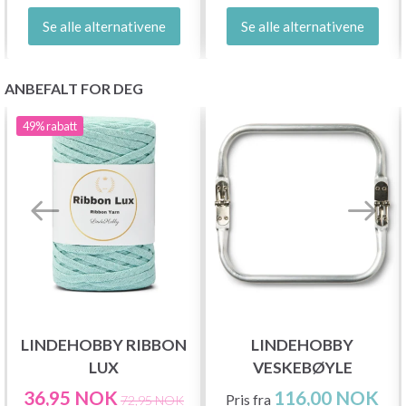
Se alle alternativene
Se alle alternativene
ANBEFALT FOR DEG
49%
rabatt
LINDEHOBBY RIBBON
LINDEHOBBY
LUX
VESKEBØYLE
36,95 NOK
116,00 NOK
Pris fra
72,95 NOK