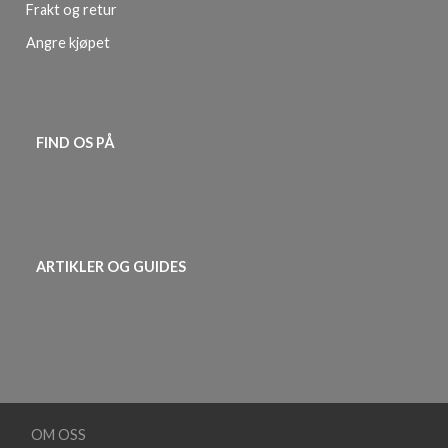
Frakt og retur
Angre kjøpet
FIND OS PÅ
ARTIKLER OG GUIDES
OM OSS