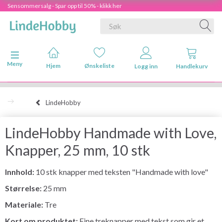
Sensommersalg - Spar opp til 50% - klikk her
Veksle navigasjon
Meny
Hjem
Ønskeliste
Logg inn
Handlekurv
LindeHobby
LindeHobby Handmade with Love,
Knapper, 25 mm, 10 stk
Innhold:
10 stk knapper med teksten "Handmade with love"
Størrelse:
25 mm
Materiale:
Tre
Kort om produktet:
Fine treknapper med tekst som gir et