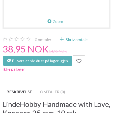
Zoom
0
omtaler
Skriv omtale
38,95 NOK
54,95 NOK
Bli varslet når du er på lager igjen
Ikke på lager
BESKRIVELSE
OMTALER (0)
LindeHobby Handmade with Love,
Knapper, 25 mm, 10 stk