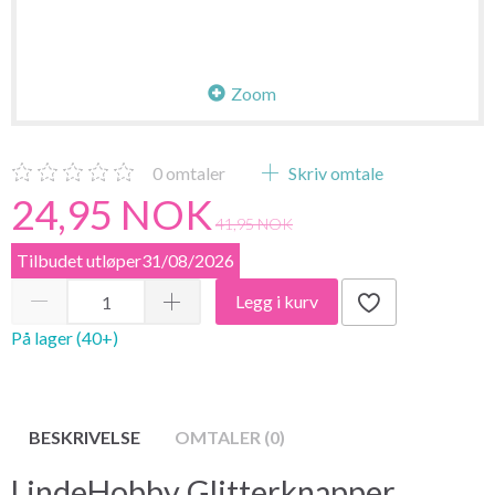
Zoom
0
omtaler
Skriv omtale
24,95 NOK
41,95 NOK
Tilbudet utløper31/08/2026
Legg i kurv
På lager (40+)
BESKRIVELSE
OMTALER (0)
LindeHobby Glitterknapper,