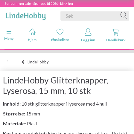
Sensommersalg - Spar opp til 50% - klikk her
Veksle navigasjon
Meny
Hjem
Ønskeliste
Logg inn
Handlekurv
LindeHobby
LindeHobby Glitterknapper,
Lyserosa, 15 mm, 10 stk
Innhold:
10 stk glitterknapper i lyserosa med 4 hull
Størrelse:
15 mm
Materiale:
Plast
Kort om produktet:
Fine knapper i lyserosa glitter - Perfekt