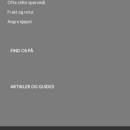
Ofte stilte spørsmål
Frakt og retur
Angre kjøpet
FIND OS PÅ
ARTIKLER OG GUIDES