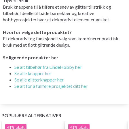
Tips til bruk
Bruk knappene til å tilføre et snev av glitter til strikk og
tilbehør. Ideelle til både barneklær og kreative
hobbyprosjekter hvor et dekorativt element er ønsket.
Hvorfor velge dette produktet?
Et dekorativt og funksjonelt valg som kombinerer praktisk
bruk med et flott glitrende design.
Se lignende produkter her
Se alt tilbehør fra LindeHobby her
Se alle knapper her
Se alle glitterknapper her
Se alt for å fullføre prosjektet ditt her
POPULÆRE ALTERNATIVER
41%
rabatt
41%
rabatt