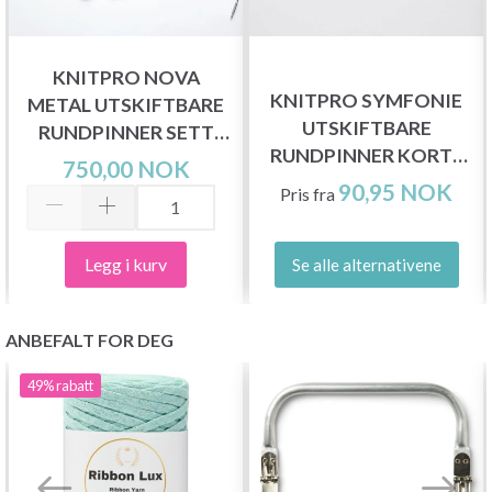
KNITPRO NOVA
KNITPRO SYMFONIE
METAL UTSKIFTBARE
UTSKIFTBARE
RUNDPINNER SETT
RUNDPINNER KORTE
DELUXE
750,00 NOK
(3.00-12.00 MM)
90,95 NOK
Pris fra
Legg i kurv
Se alle alternativene
ANBEFALT FOR DEG
49%
rabatt