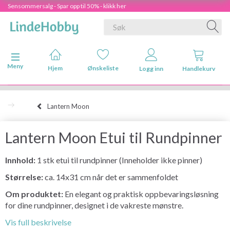
Sensommersalg - Spar opp til 50% - klikk her
Veksle navigasjon
Meny
Hjem
Ønskeliste
Logg inn
Handlekurv
Lantern Moon
Lantern Moon Etui til Rundpinner
Innhold:
1 stk etui til rundpinner (Inneholder ikke pinner)
Størrelse:
ca. 14x31 cm når det er sammenfoldet
Om produktet:
En elegant og praktisk oppbevaringsløsning
for dine rundpinner, designet i de vakreste mønstre.
Vis full beskrivelse