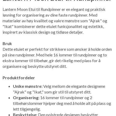
Lantern Moon Etui til Rundpinner er en elegant og praktisk
løsning for organisering av dine faste rundpinner. Med
materialer av høy kvalitet og vakre mønstre som "Ajrak" og
"Ikat" kombinerer dette etuiet funksjonalitet og estetikk,
inspirert av klassisk design og tidløse detaljer.
Bruk
Dette etuiet er perfekt for strikkere som ønsker å holde orden
på sine rundpinner. Med hele 16 lommer til rundpinner og to
ekstra lommer til tilbehør, gir det rikelig med plass for å
organisere og beskytte utstyret ditt.
Produktfordeler
Unike mønstre:
Velg mellom de elegante designene
"Ajrak" og "Ikat," som gir stil til utstyret ditt.
Organisering:
16 lommer til rundpinner og 2
tilbehørslommer hjelper deg med å holde alt på plass og
lett tilgjengelig.
Beskyttelse:
Den polstrede designen beskytter