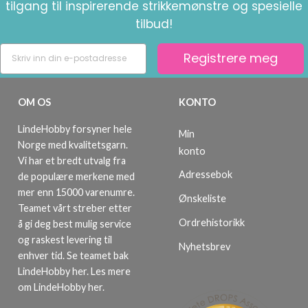
tilgang til inspirerende strikkemønstre og spesielle
tilbud!
Registrere meg
OM OS
KONTO
LindeHobby forsyner hele
Min
Norge med kvalitetsgarn.
konto
Vi har et bredt utvalg fra
Adressebok
de populære merkene med
mer enn 15000 varenumre.
Ønskeliste
Teamet vårt streber etter
Ordrehistorikk
å gi deg best mulig service
og raskest levering til
Nyhetsbrev
enhver tid. Se teamet bak
LindeHobby her.
Les mere
om LindeHobby her
.