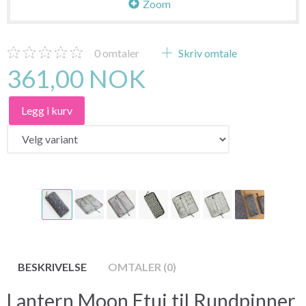
Zoom
0
omtaler
Skriv omtale
361,00 NOK
Legg i kurv
BESKRIVELSE
OMTALER (0)
Lantern Moon Etui til Rundpinner