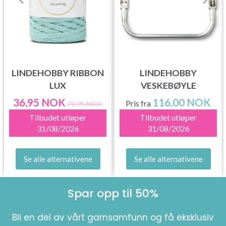
LINDEHOBBY RIBBON
LINDEHOBBY
LUX
VESKEBØYLE
36,95 NOK
116,00 NOK
Pris fra
72,95 NOK
Tilbudet utløper
Tilbudet utløper
31/08/2026
31/08/2026
Se alle alternativene
Se alle alternativene
Spar opp til 50%
Bli en del av vårt garnsamfunn og få eksklusiv