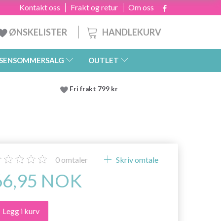
Kontakt oss
Frakt og retur
Om oss
HANDLEKURV
ØNSKELISTER
SENSOMMERSALG
OUTLET
Fri frakt 799 kr
0
omtaler
Skriv omtale
66,95 NOK
Legg i kurv