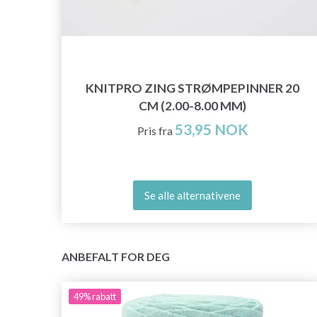
KNITPRO ZING STRØMPEPINNER 20
-PLY
CM (2.00-8.00 MM)
53,95 NOK
Pris fra
Se alle alternativene
ANBEFALT FOR DEG
49%
rabatt