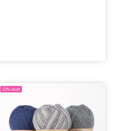
22%
rabatt