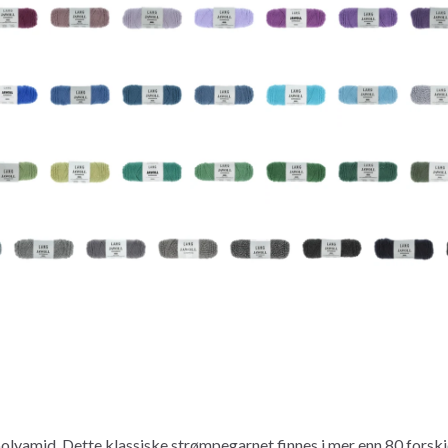
lyamid. Dette klassiske strømpegarnet finnes i mer enn 80 forskjel