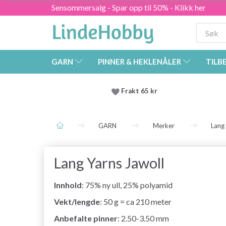
Sensommersalg - Spar opp til 50% - Klikk her
GARN
PINNER & HEKLENÅLER
TILB
Frakt 65 kr
GARN
Merker
Lang
Lang Yarns Jawoll
Innhold
: 75% ny ull, 25% polyamid
Vekt/lengde
: 50 g = ca 210 meter
Anbefalte pinner
: 2.50-3.50 mm