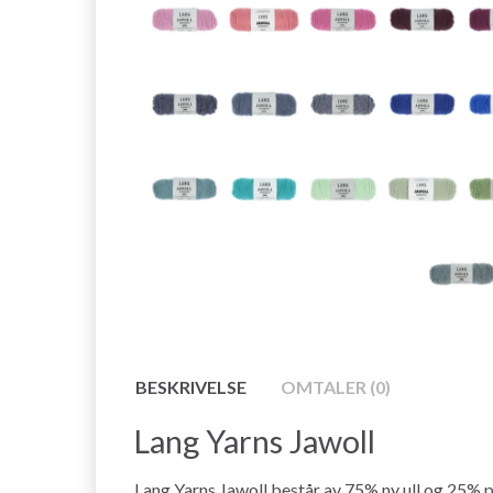
BESKRIVELSE
OMTALER (0)
Lang Yarns Jawoll
Lang Yarns Jawoll består av 75% ny ull og 25% po