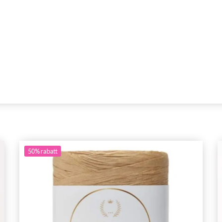
50%
rabatt