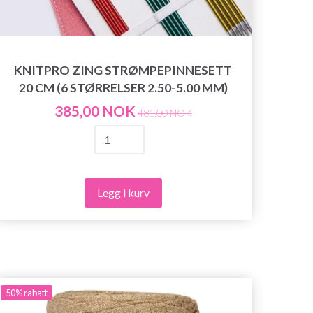
KNITPRO ZING STRØMPEPINNESETT
KN
20 CM (6 STØRRELSER 2.50-5.00 MM)
385,00 NOK
481,00 NOK
Legg i kurv
50%
rabatt