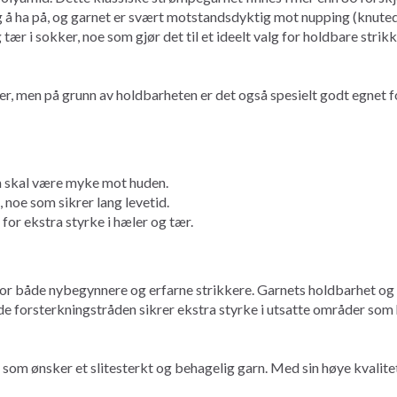
lig å ha på, og garnet er svært motstandsdyktig mot nupping (knut
tær i sokker, noe som gjør det til et ideelt valg for holdbare strik
r, men på grunn av holdbarheten er det også spesielt godt egnet 
m skal være myke mot huden.
oe som sikrer lang levetid.
for ekstra styrke i hæler og tær.
for både nybegynnere og erfarne strikkere. Garnets holdbarhet og 
nde forsterkningstråden sikrer ekstra styrke i utsatte områder som
 som ønsker et slitesterkt og behagelig garn. Med sin høye kvalitet