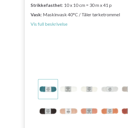
Strikkefasthet
: 10 x 10 cm = 30 m x 41 p
Vask
: Maskinvask 40°C / Tåler tørketrommel
Vis full beskrivelse