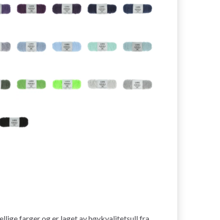
lige farger og er laget av høykvalitetsull fra