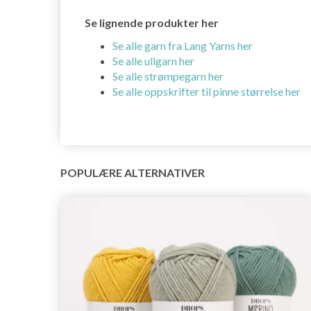
Se lignende produkter her
Se alle garn fra Lang Yarns her
Se alle ullgarn her
Se alle strømpegarn her
Se alle oppskrifter til pinne størrelse her
POPULÆRE ALTERNATIVER