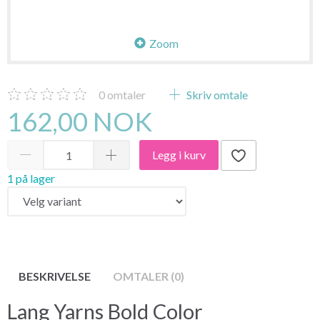
Zoom
0
omtaler
Skriv omtale
162,00 NOK
Legg i kurv
1 på lager
BESKRIVELSE
OMTALER (0)
Lang Yarns Bold Color