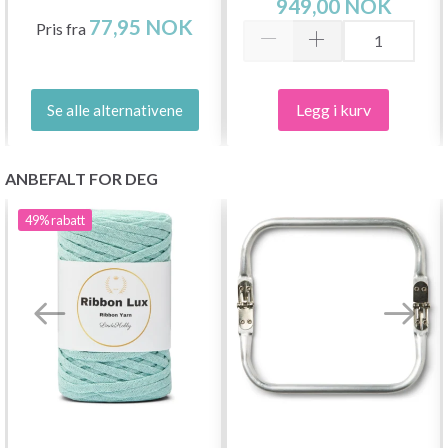
949,00 NOK
(3-8.00 MM)
77,95 NOK
Pris fra
Legg i kurv
Se alle alternativene
ANBEFALT FOR DEG
49%
rabatt