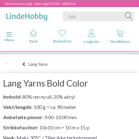
Sensommersalg - Spar opp til 50% - klikk her
Veksle navigasjon
Meny
Hjem
Ønskeliste
Logg inn
Handlekurv
Lang Yarns
Lang Yarns Bold Color
Innhold:
80% ren ny ull, 20% akryl
Vekt/lengde:
100 g = ca. 90 meter
Anbefalte pinner:
9.00-10.00 mm
Strikkefasthet:
10x10 cm = 10 m x 15 p
Vask:
Maks 30°C / Tåler ikke tørketrommel