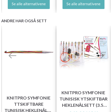
Se alle alternativene
Se alle alternativene
ANDRE HAR OGSÅ SETT
KNITPRO SYMFONIE
KNITPRO SYMFONIE
TUNISISK YTSKIFTBAR
TTSKIFTBARE
HEKLENÅLSETT (3.5-
TUNISISK HEKLENÅLER
8MM)