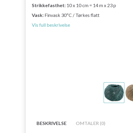
Strikkefasthet:
10 x 10 cm = 14 m x 23 p
Vask:
Finvask 30ºC / Tørkes flatt
Vis full beskrivelse
BESKRIVELSE
OMTALER (0)