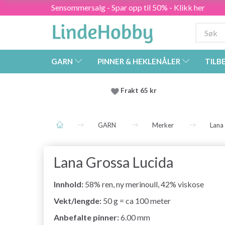
Sensommersalg - Spar opp til 50% - Klikk her
GARN
PINNER & HEKLENÅLER
TILB
Frakt 65 kr
GARN
Merker
Lana
Lana Grossa Lucida
Innhold:
58% ren, ny merinoull, 42% viskose
Vekt/lengde:
50 g = ca 100 meter
Anbefalte pinner:
6.00 mm