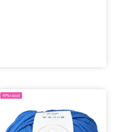
49%
rabatt