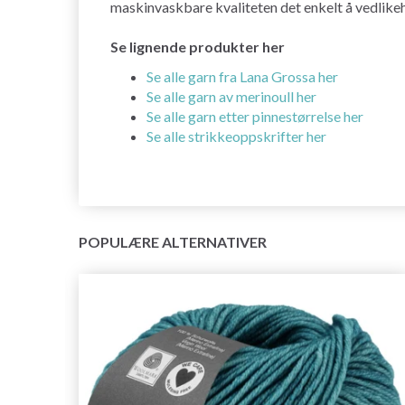
maskinvaskbare kvaliteten det enkelt å vedlike
Se lignende produkter her
Se alle garn fra Lana Grossa her
Se alle garn av merinoull her
Se alle garn etter pinnestørrelse her
Se alle strikkeoppskrifter her
POPULÆRE ALTERNATIVER