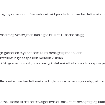
og myk merinoull. Garnets nettaktige struktur med en lett metallis
ensere og vester, men kan også brukes til andre plagg.
 gir garnet en mykhet som føles behagelig mot huden.
struktur gir et spesielt metallisk skinn.
30 grader finvask, noe som gjør det enkelt å holde strikkeprosjek
eller vester med en lett metallisk glans. Garnet er også velegnet f
sa Lucida til det rette valget hvis du ønsker et behagelig og unikt u