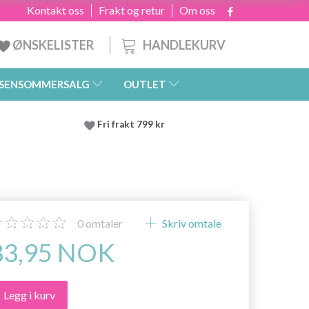
Kontakt oss
Frakt og retur
Om oss
HANDLEKURV
ØNSKELISTER
SENSOMMERSALG
OUTLET
Fri frakt 799 kr
0
omtaler
Skriv omtale
83,95 NOK
Legg i kurv