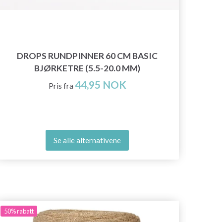
DROPS RUNDPINNER 60 CM BASIC
GO
BJØRKETRE (5.5-20.0 MM)
44,95 NOK
Pris fra
Se alle alternativene
50%
rabatt