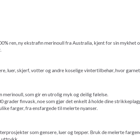
0% ren, ny ekstrafin merinoull fra Australia, kjent for sin mykhet o
.
e, luer, skjerf, votter og andre koselige vintertilbehør, hvor garne
 merinoull, som gir en utrolig myk og deilig følelse.
 grader finvask, noe som gjør det enkelt å holde dine strikkeplagg
like farger, fra ensfargede til melerte nyanser.
terprosjekter som gensere, luer og tepper. Bruk de melerte fargene 
 uttrykk.