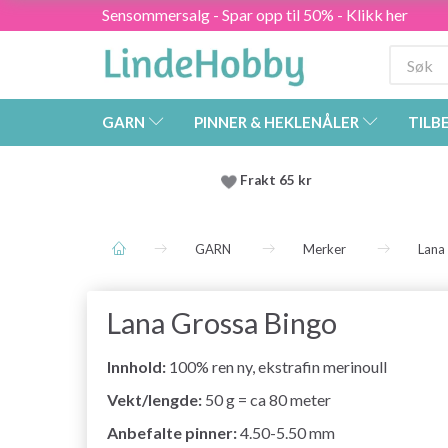
Sensommersalg - Spar opp til 50% - Klikk her
GARN
PINNER & HEKLENÅLER
TILB
Frakt 65 kr
GARN
Merker
Lana
Lana Grossa Bingo
Innhold:
100% ren ny, ekstrafin merinoull
Vekt/lengde:
50 g = ca 80 meter
Anbefalte pinner:
4.50-5.50 mm