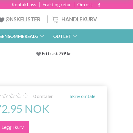
Kontakt oss
Frakt og retur
Om oss
HANDLEKURV
ØNSKELISTER
SENSOMMERSALG
OUTLET
Fri frakt 799 kr
0
omtaler
Skriv omtale
72,95 NOK
Legg i kurv