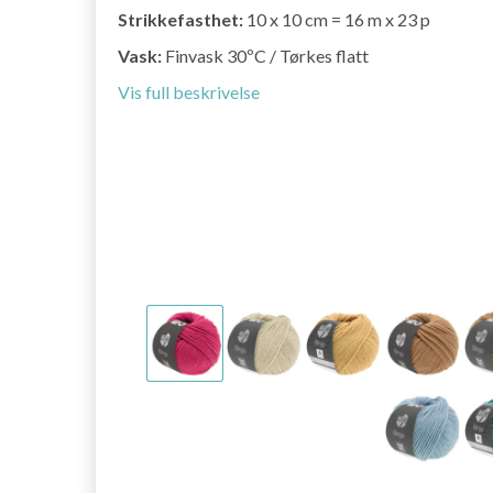
Strikkefasthet:
10 x 10 cm = 16 m x 23 p
Vask:
Finvask 30ºC / Tørkes flatt
Vis full beskrivelse