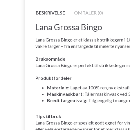
BESKRIVELSE
OMTALER (0)
Lana Grossa Bingo
Lana Grossa Bingo er et klassisk strikkegarn i 10
vakre farger – fra ensfargede til melerte nyanser
Bruksområde
Lana Grossa Bingo er perfekt til strikkede genser
Produktfordeler
Materiale:
Laget av 100% ren, ny ekstrafin
Maskinvaskbart:
Tåler maskinvask ved 30
Bredt fargeutvalg:
Tilgjengelig i mange u
Tips til bruk
Lana Grossa Bingo er spesielt godt egnet for vin
eller velg ensfargede nyanser for et mer klassisk