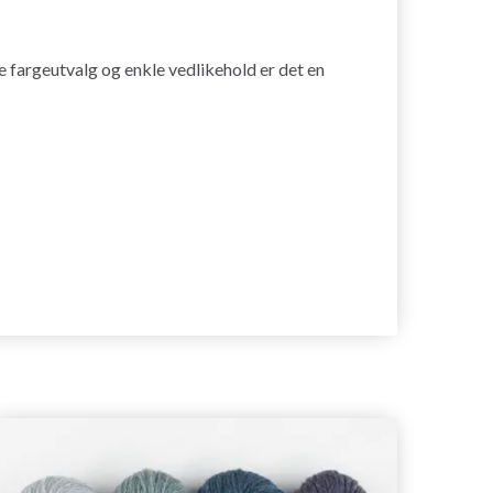
e fargeutvalg og enkle vedlikehold er det en
21%
ra