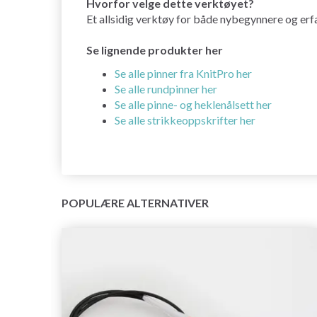
Hvorfor velge dette verktøyet?
Et allsidig verktøy for både nybegynnere og erfa
Se lignende produkter her
Se alle pinner fra KnitPro her
Se alle rundpinner her
Se alle pinne- og heklenålsett her
Se alle strikkeoppskrifter her
POPULÆRE ALTERNATIVER