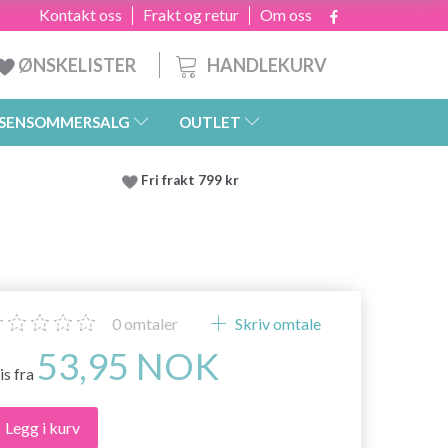
Kontakt oss
Frakt og retur
Om oss
HANDLEKURV
ØNSKELISTER
SENSOMMERSALG
OUTLET
Fri frakt 799 kr
0
omtaler
Skriv omtale
53,95 NOK
is fra
Legg i kurv