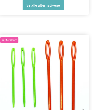
Se alle alternativene
40%
rabatt