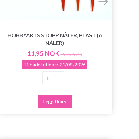
HOBBYARTS STOPP NÅLER, PLAST (6
NÅLER)
HOB
11,95 NOK
19,95 NOK
Tilbudet utløper
31/08/2026
Legg i kurv