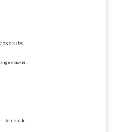
e og presise.
 mange masker.
es ikke kalde.