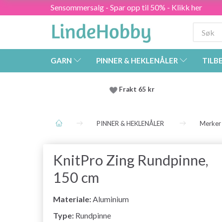
Sensommersalg - Spar opp til 50% - Klikk her
GARN
PINNER & HEKLENÅLER
TILB
Frakt 65 kr
PINNER & HEKLENÅLER
Merker
KnitPro Zing Rundpinne,
150 cm
Materiale:
Aluminium
Type:
Rundpinne