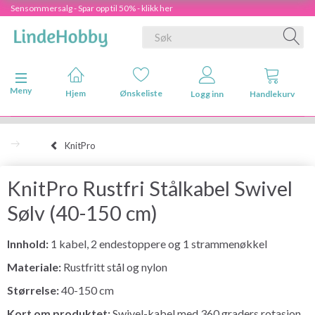
Sensommersalg - Spar opp til 50% - klikk her
Veksle navigasjon
Meny
Hjem
Ønskeliste
Logg inn
Handlekurv
KnitPro
KnitPro Rustfri Stålkabel Swivel
Sølv (40-150 cm)
Innhold:
1 kabel, 2 endestoppere og 1 strammenøkkel
Materiale:
Rustfritt stål og nylon
Størrelse:
40-150 cm
Kort om produktet:
Swivel-kabel med 360 graders rotasjon