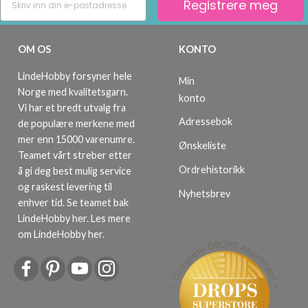
Registrere meg
OM OS
KONTO
LindeHobby forsyner hele
Min
Norge med kvalitetsgarn.
konto
Vi har et bredt utvalg fra
Adressebok
de populære merkene med
mer enn 15000 varenumre.
Ønskeliste
Teamet vårt streber etter
Ordrehistorikk
å gi deg best mulig service
og raskest levering til
Nyhetsbrev
enhver tid. Se teamet bak
LindeHobby her.
Les mere
om LindeHobby her
.