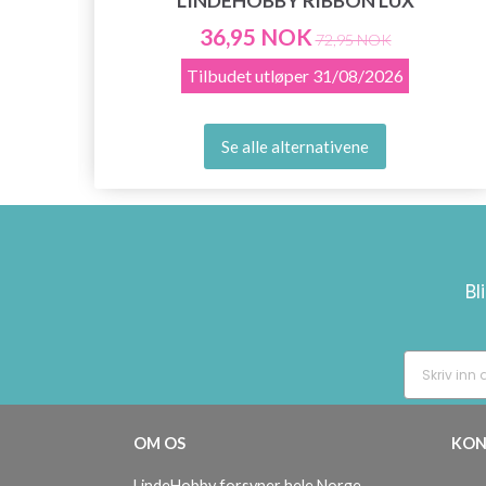
LINDEHOBBY RIBBON LUX
36,95 NOK
72,95 NOK
Tilbudet utløper
31/08/2026
Se alle alternativene
Bl
OM OS
KON
LindeHobby forsyner hele Norge