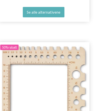
Se alle alternativene
50%
rabatt