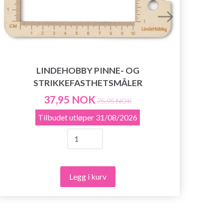
LINDEHOBBY PINNE- OG
STRIKKEFASTHETSMÅLER
37,95 NOK
75,95 NOK
Tilbudet utløper
31/08/2026
Legg i kurv