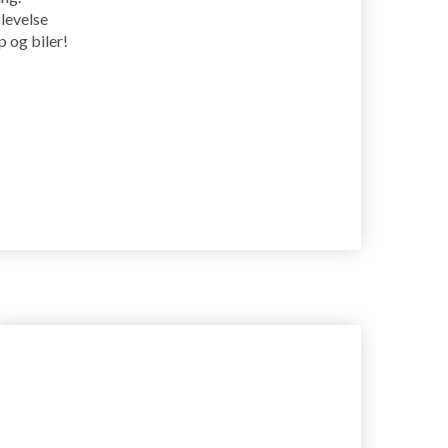
plevelse
p og biler!