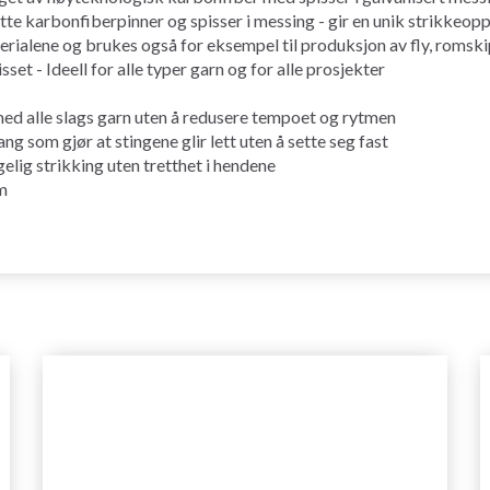
ette karbonfiberpinner og spisser i messing - gir en unik strikkeop
erialene og brukes også for eksempel til produksjon av fly, romski
sset - Ideell for alle typer garn og for alle prosjekter
ed alle slags garn uten å redusere tempoet og rytmen
ng som gjør at stingene glir lett uten å sette seg fast
elig strikking uten tretthet i hendene
mm