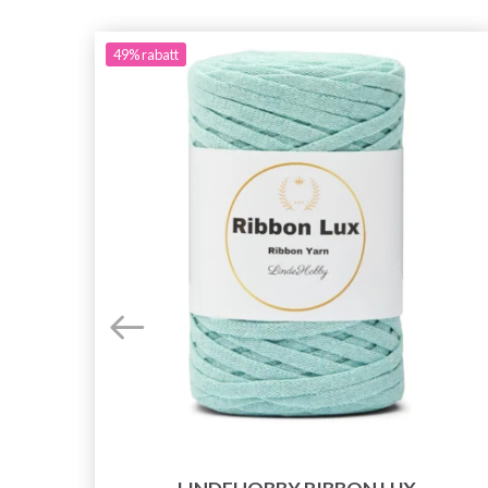
49%
rabatt