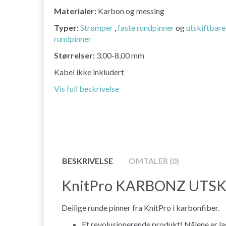
Materialer:
Karbon og messing
Typer:
Strømper
,
faste rundpinner
og
utskiftbare
rundpinner
Størrelser:
3,00-8,00 mm
Kabel ikke inkludert
Vis full beskrivelse
BESKRIVELSE
OMTALER (0)
KnitPro KARBONZ UTSKI
Deilige runde pinner fra KnitPro i karbonfiber.
Et revolusjonerende produkt! Nålene er la