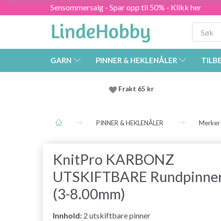
Sensommersalg - Spar opp til 50% - Klikk her
GARN
PINNER & HEKLENÅLER
TILB
Frakt 65 kr
PINNER & HEKLENÅLER
Merker
KnitPro KARBONZ
UTSKIFTBARE Rundpinne
(3-8.00mm)
Innhold:
2 utskiftbare pinner