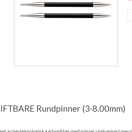
FTBARE Rundpinner (3-8.00mm)
get av høyteknologisk karbonfiber med spisser i galvanisert mess