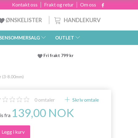
Kontakt oss
Frakt og retur
Om oss
HANDLEKURV
ØNSKELISTER
SENSOMMERSALG
OUTLET
Fri frakt 799 kr
r (3-8.00mm)
0
omtaler
Skriv omtale
139,00 NOK
is fra
Legg i kurv