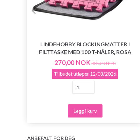
LINDEHOBBY BLOCKINGMATTER I
FILTTASKE MED 100 T-NÅLER, ROSA
T,
270,00 NOK
385,00 NOK
Tilbudet utløper
12/08/2026
Legg i kurv
ANBEFALT FOR DEG