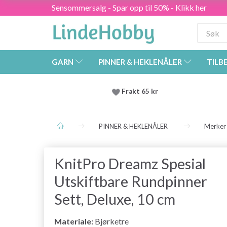
Sensommersalg - Spar opp til 50% - Klikk her
GARN
PINNER & HEKLENÅLER
TILB
Frakt 65 kr
PINNER & HEKLENÅLER
Merker
KnitPro Dreamz Spesial
Utskiftbare Rundpinner
Sett, Deluxe, 10 cm
Materiale:
Bjørketre