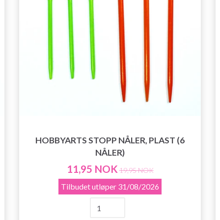
HOBBYARTS STOPP NÅLER, PLAST (6
NÅLER)
11,95 NOK
19,95 NOK
Tilbudet utløper
31/08/2026