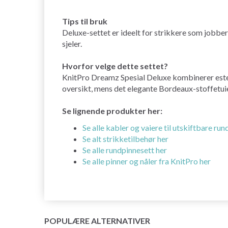
Tips til bruk
Deluxe-settet er ideelt for strikkere som jobber
sjeler.
Hvorfor velge dette settet?
KnitPro Dreamz Spesial Deluxe kombinerer esteti
oversikt, mens det elegante Bordeaux-stoffetuie
Se lignende produkter her:
Se alle kabler og vaiere til utskiftbare run
Se alt strikketilbehør her
Se alle rundpinnesett her
Se alle pinner og nåler fra KnitPro her
POPULÆRE ALTERNATIVER