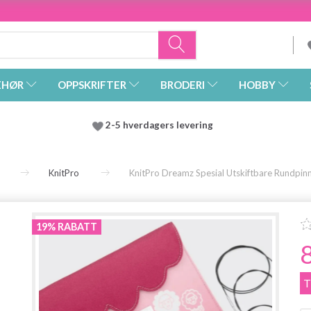
EHØR
OPPSKRIFTER
BRODERI
HOBBY
2-5 hverdagers levering
KnitPro
KnitPro Dreamz Spesial Utskiftbare Rundpinn
19% RABATT
T