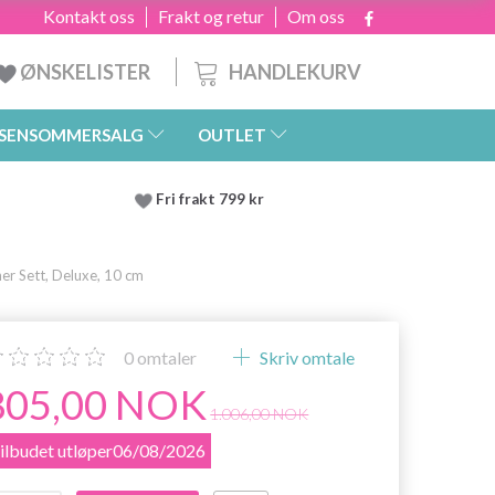
Kontakt oss
Frakt og retur
Om oss
HANDLEKURV
ØNSKELISTER
SENSOMMERSALG
OUTLET
Fri frakt 799 kr
er Sett, Deluxe, 10 cm
0
omtaler
Skriv omtale
805,00 NOK
1.006,00 NOK
ilbudet utløper06/08/2026