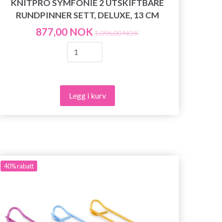
KNITPRO SYMFONIE 2 UTSKIFTBARE
K
RUNDPINNER SETT, DELUXE, 13 CM
877,00 NOK
1.096,00 NOK
Legg i kurv
40%
rabatt