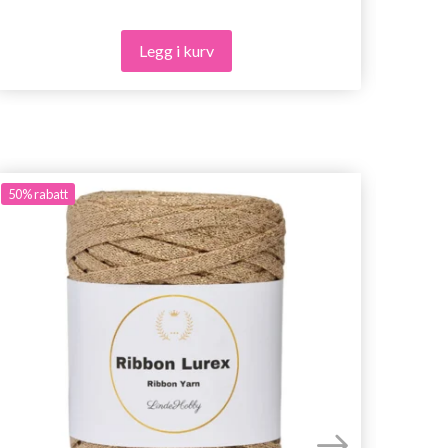
Legg i kurv
50%
rabatt