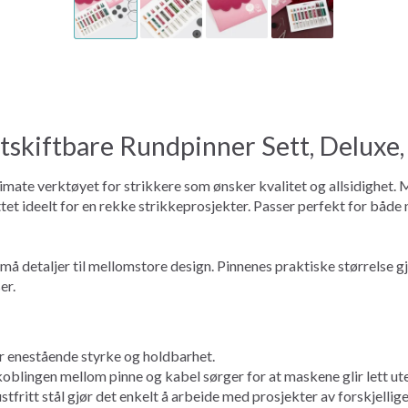
tskiftbare Rundpinner Sett, Deluxe,
imate verktøyet for strikkere som ønsker kvalitet og allsidighet.
tet ideelt for en rekke strikkeprosjekter. Passer perfekt for både
a små detaljer til mellomstore design. Pinnenes praktiske størrels
er.
r enestående styrke og holdbarhet.
lingen mellom pinne og kabel sørger for at maskene glir lett ute
tfritt stål gjør det enkelt å arbeide med prosjekter av forskjellige