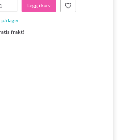
Legg i kurv
 på lager
atis frakt!