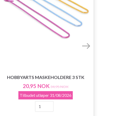
HOBBYARTS MASKEHOLDERE 3 STK
HOB
20,95 NOK
34,95 NOK
Tilbudet utløper
31/08/2026