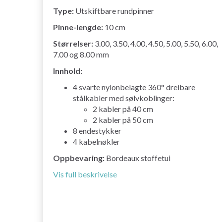
Type:
Utskiftbare rundpinner
Pinne-lengde:
10 cm
Størrelser:
3.00, 3.50, 4.00, 4.50, 5.00, 5.50, 6.00,
7.00 og 8.00 mm
Innhold:
4 svarte nylonbelagte 360° dreibare
stålkabler med sølvkoblinger:
2 kabler på 40 cm
2 kabler på 50 cm
8 endestykker
4 kabelnøkler
Oppbevaring:
Bordeaux stoffetui
Vis full beskrivelse