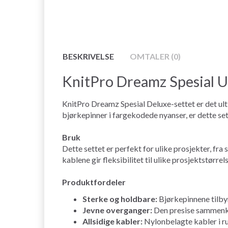
BESKRIVELSE
OMTALER (0)
KnitPro Dreamz Spesial U
KnitPro Dreamz Spesial Deluxe-settet er det ult
bjørkepinner i fargekodede nyanser, er dette set
Bruk
Dette settet er perfekt for ulike prosjekter, fr
kablene gir fleksibilitet til ulike prosjektstørrels
Produktfordeler
Sterke og holdbare:
Bjørkepinnene tilby
Jevne overganger:
Den presise sammenkob
Allsidige kabler:
Nylonbelagte kabler i rus