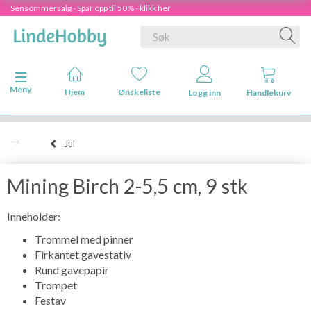
Sensommersalg - Spar opp til 50% - klikk her
Veksle navigasjon
Meny
Hjem
Ønskeliste
Logg inn
Handlekurv
Jul
Mining Birch 2-5,5 cm, 9 stk
Inneholder:
Trommel med pinner
Firkantet gavestativ
Rund gavepapir
Trompet
Festav