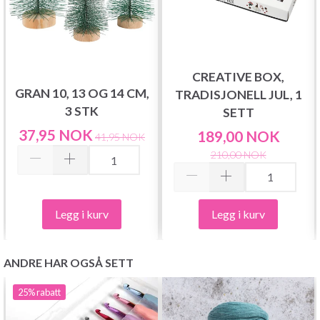
CREATIVE BOX,
GRAN 10, 13 OG 14 CM,
TRADISJONELL JUL, 1
3 STK
SETT
37,95 NOK
189,00 NOK
41,95 NOK
210,00 NOK
Legg i kurv
Legg i kurv
ANDRE HAR OGSÅ SETT
25%
rabatt