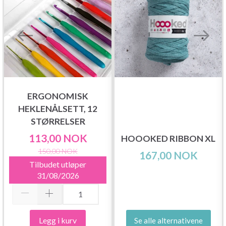
ERGONOMISK
HEKLENÅLSETT, 12
STØRRELSER
113,00 NOK
HOOOKED RIBBON XL
150,00 NOK
167,00 NOK
Tilbudet utløper
31/08/2026
Legg i kurv
Se alle alternativene