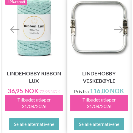
49%
rabatt
LINDEHOBBY RIBBON
LINDEHOBBY
LUX
VESKEBØYLE
36,95 NOK
116,00 NOK
Pris fra
72,95 NOK
Tilbudet utløper
Tilbudet utløper
31/08/2026
31/08/2026
Se alle alternativene
Se alle alternativene