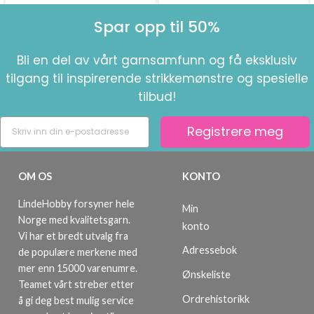
Spar opp til 50%
Bli en del av vårt garnsamfunn og få eksklusiv
tilgang til inspirerende strikkemønstre og spesielle
tilbud!
Registrere meg
OM OS
KONTO
LindeHobby forsyner hele
Min
Norge med kvalitetsgarn.
konto
Vi har et bredt utvalg fra
Adressebok
de populære merkene med
mer enn 15000 varenumre.
Ønskeliste
Teamet vårt streber etter
Ordrehistorikk
å gi deg best mulig service