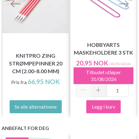
HOBBYARTS
MASKEHOLDERE 3 STK
KNITPRO ZING
20,95 NOK
STRØMPEPINNER 20
34,95 NOK
CM (2.00-8.00 MM)
Tilbudet utløper
31/08/2026
66,95 NOK
Pris fra
Legg i kurv
Se alle alternativene
ANBEFALT FOR DEG