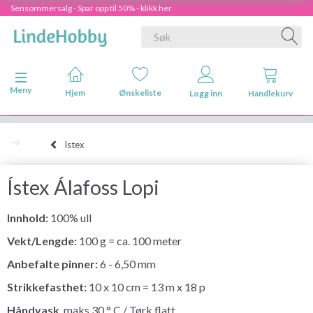
Sensommersalg - Spar opp til 50% - klikk her
Veksle navigasjon
Meny
Hjem
Ønskeliste
Logg inn
Handlekurv
Istex
Ístex Álafoss Lopi
Innhold:
100% ull
Vekt/Lengde:
100 g = ca. 100 meter
Anbefalte pinner:
6 - 6,50 mm
Strikkefasthet:
10 x 10 cm = 13 m x 18 p
Håndvask
, maks 30 ° C / Tørk flatt