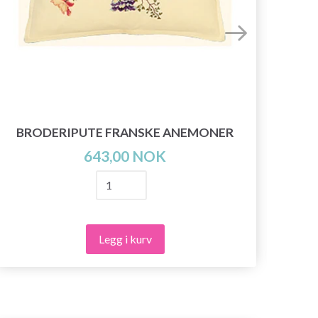
BRODERIPUTE FRANSKE ANEMONER
BR
643,00 NOK
Legg i kurv