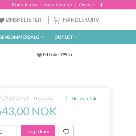
Kontakt oss
Frakt og retur
Om oss
HANDLEKURV
ØNSKELISTER
SENSOMMERSALG
OUTLET
Fri frakt 799 kr
0
omtaler
Skriv omtale
643,00 NOK
Legg i kurv