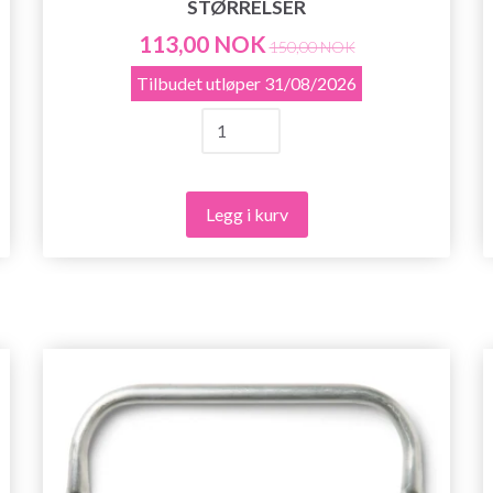
STØRRELSER
113,00 NOK
150,00 NOK
Tilbudet utløper
31/08/2026
Legg i kurv