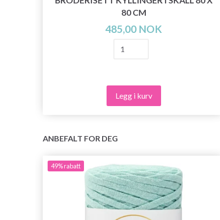
BRODERISETT KYLLINGER I SKALL 80 X
 D-
80 CM
485,00 NOK
Legg i kurv
ANBEFALT FOR DEG
49%
rabatt