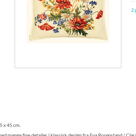
2 
5 x 45 cm.
med mange fine detaljer i klassisk design fra Eva Rosenstand / Cla