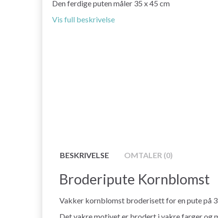
Den ferdige puten måler 35 x 45 cm
Vis full beskrivelse
BESKRIVELSE
OMTALER (0)
Broderipute Kornblomst
Vakker kornblomst broderisett for en pute på 3
Det vakre motivet er brodert i vakre farger og 