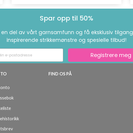
Spar opp til 50%
i en del av vårt garnsamfunn og få eksklusiv tilgang 
inspirerende strikkemønstre og spesielle tilbud!
Registrere meg
TO
FIND OS PÅ
konto
ssebok
eliste
ehistorikk
tsbrev