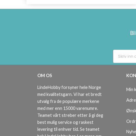
Bl
OM OS
KON
LindeHobby forsyner hele Norge
Min 
med kvalitetsgarn. Vi har et bredt
Adre
utvalg fra de populære merkene
med mer enn 15000 varenumre.
Ønsk
Teamet vårt streber etter å gi deg
Ordr
best mulig service og raskest
levering til enhver tid. Se teamet
Nyhe