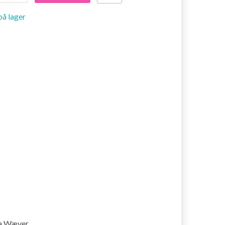
på lager
ra Wæver.