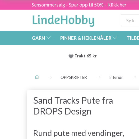
Sensommersalg - Spar opp til 50% - Klikk her
GARN
PINNER & HEKLENÅLER
TILB
Frakt 65 kr
OPPSKRIFTER
Interiør
Sand Tracks Pute fra
DROPS Design
Rund pute med vendinger,