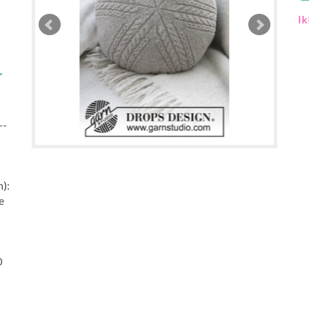
Ik
.
--
m):
e
0