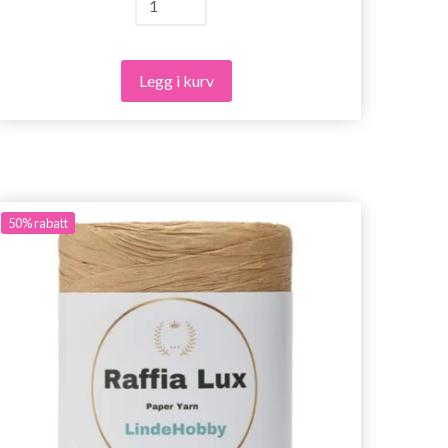
Legg i kurv
50%
rabatt