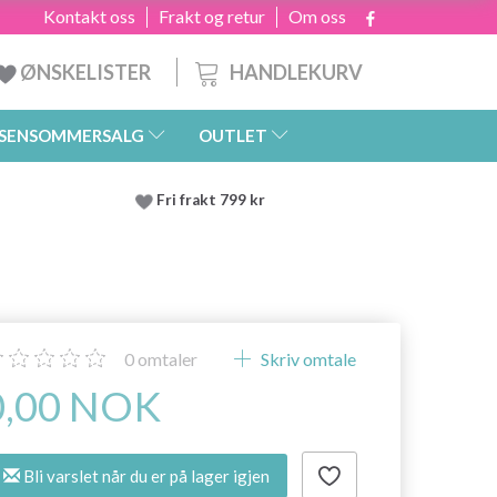
Kontakt oss
Frakt og retur
Om oss
HANDLEKURV
ØNSKELISTER
SENSOMMERSALG
OUTLET
Fri frakt 799 kr
0
omtaler
Skriv omtale
0,00 NOK
Bli varslet når du er på lager igjen