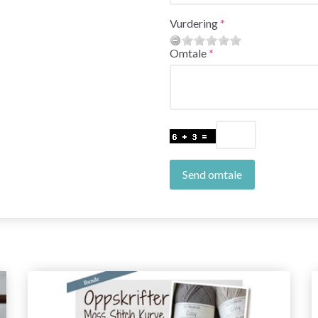
Vurdering
Omtale
Send omtale