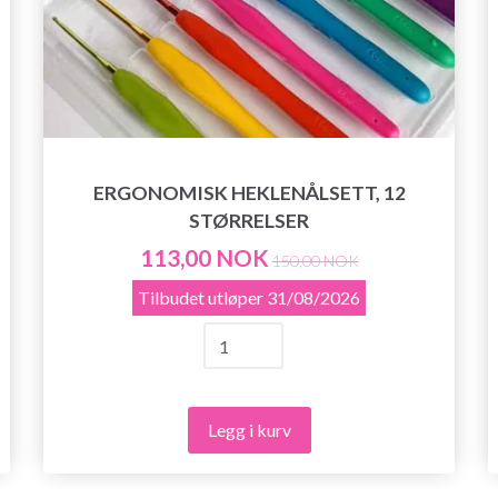
ERGONOMISK HEKLENÅLSETT, 12
STØRRELSER
113,00 NOK
150,00 NOK
Tilbudet utløper
31/08/2026
Legg i kurv