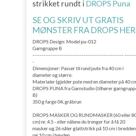
strikket rundt i
DROPS Puna
SE OG SKRIV UT GRATIS
MØNSTER FRA DROPS HER
DROPS Design: Model pu-012
Garngruppe B
-------------------------------------------------- ------
-
Dimensjoner: Passer til rund pute fra 40 cm i
diameter og større.
Materialer (gjelder pute med en diameter på 40 c
DROPS PUNA fra Garnstudio (tilhører garngrupp
B)
350 g farge 04, gråbrun
DROPS MASKER OG RUNDMASKER (60 eller 8
cm) nr. 4.5 - eller nålene du trenger for å få 20
masker og 26 nåler glattstrikk på 10 cm i bredden
og 10 cm i høyden.