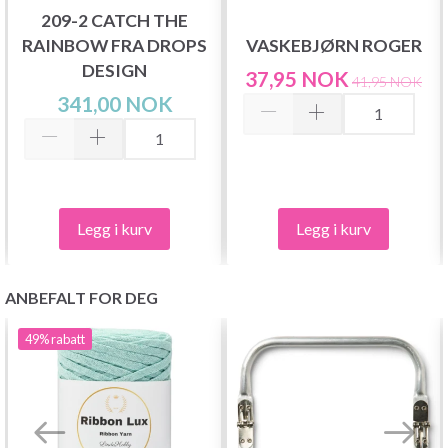
209-2 CATCH THE
RAINBOW FRA DROPS
VASKEBJØRN ROGER
DESIGN
37,95 NOK
41,95 NOK
341,00 NOK
Legg i kurv
Legg i kurv
ANBEFALT FOR DEG
49%
rabatt