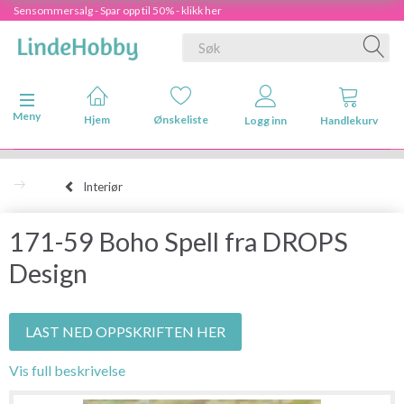
Sensommersalg - Spar opp til 50% - klikk her
Veksle navigasjon
Meny
Hjem
Ønskeliste
Logg inn
Handlekurv
Interiør
171-59 Boho Spell fra DROPS
Design
LAST NED OPPSKRIFTEN HER
Vis full beskrivelse