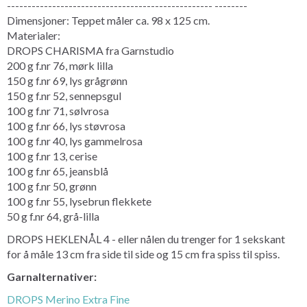
-------------------------------------------------- --------
Dimensjoner: Teppet måler ca. 98 x 125 cm.
Materialer:
DROPS CHARISMA fra Garnstudio
200 g f.nr 76, mørk lilla
150 g f.nr 69, lys grågrønn
150 g f.nr 52, sennepsgul
100 g f.nr 71, sølvrosa
100 g f.nr 66, lys støvrosa
100 g f.nr 40, lys gammelrosa
100 g f.nr 13, cerise
100 g f.nr 65, jeansblå
100 g f.nr 50, grønn
100 g f.nr 55, lysebrun flekkete
50 g f.nr 64, grå-lilla
DROPS HEKLENÅL 4 - eller nålen du trenger for 1 sekskant
for å måle 13 cm fra side til side og 15 cm fra spiss til spiss.
Garnalternativer:
DROPS Merino Extra Fine