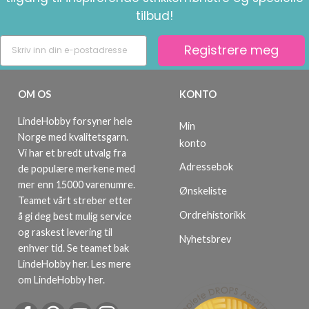
tilbud!
Registrere meg
OM OS
KONTO
LindeHobby forsyner hele
Min
Norge med kvalitetsgarn.
konto
Vi har et bredt utvalg fra
Adressebok
de populære merkene med
mer enn 15000 varenumre.
Ønskeliste
Teamet vårt streber etter
Ordrehistorikk
å gi deg best mulig service
og raskest levering til
Nyhetsbrev
enhver tid. Se teamet bak
LindeHobby her.
Les mere
om LindeHobby her
.