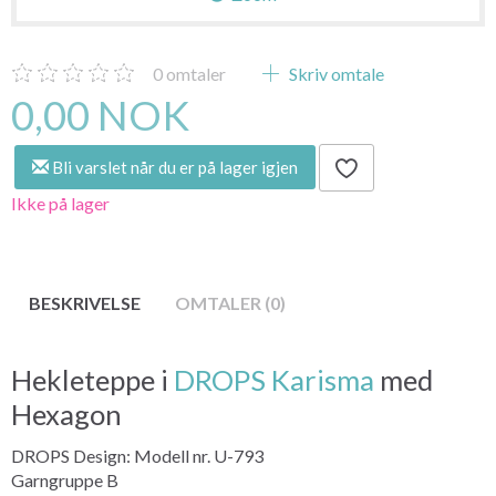
0
omtaler
Skriv omtale
0,00 NOK
Bli varslet når du er på lager igjen
Ikke på lager
BESKRIVELSE
OMTALER (0)
Hekleteppe i
DROPS Karisma
med
Hexagon
DROPS Design: Modell nr. U-793
Garngruppe B