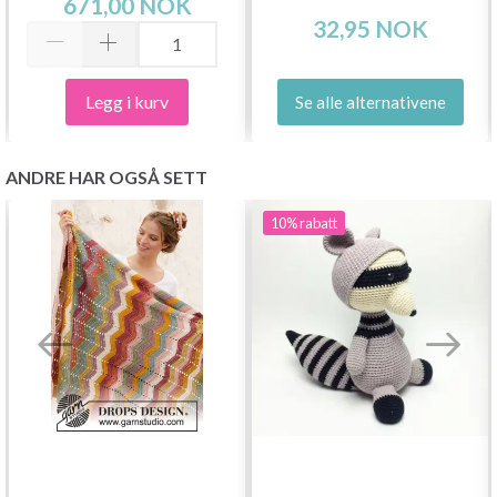
671,00 NOK
32,95 NOK
Legg i kurv
Se alle alternativene
ANDRE HAR OGSÅ SETT
10%
rabatt