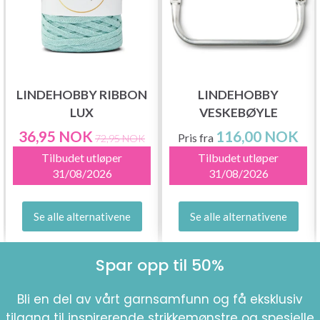
LINDEHOBBY RIBBON
LINDEHOBBY
LUX
VESKEBØYLE
36,95 NOK
116,00 NOK
Pris fra
72,95 NOK
Tilbudet utløper
Tilbudet utløper
31/08/2026
31/08/2026
Se alle alternativene
Se alle alternativene
Spar opp til 50%
Bli en del av vårt garnsamfunn og få eksklusiv
tilgang til inspirerende strikkemønstre og spesielle