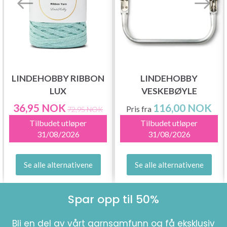
LINDEHOBBY RIBBON
LINDEHOBBY
LUX
VESKEBØYLE
36,95 NOK
116,00 NOK
Pris fra
72,95 NOK
Tilbudet utløper
Tilbudet utløper
31/08/2026
31/08/2026
Se alle alternativene
Se alle alternativene
Spar opp til 50%
Bli en del av vårt garnsamfunn og få eksklusiv