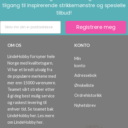
tilgang til inspirerende strikkemønstre og spesielle
tilbud!
Registrere meg
OM OS
KONTO
LindeHobby forsyner hele
Min
Norge med kvalitetsgarn.
konto
Vi har et bredt utvalg fra
Adressebok
de populære merkene med
mer enn 15000 varenumre.
Ønskeliste
Teamet vårt streber etter
Ordrehistorikk
å gi deg best mulig service
og raskest levering til
Nyhetsbrev
enhver tid. Se teamet bak
LindeHobby her.
Les mere
om LindeHobby her
.