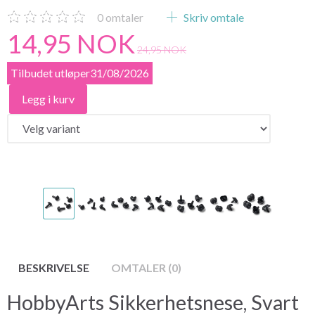
0
omtaler
Skriv omtale
14,95 NOK
24,95 NOK
Tilbudet utløper31/08/2026
Legg i kurv
BESKRIVELSE
OMTALER (0)
HobbyArts Sikkerhetsnese, Svart