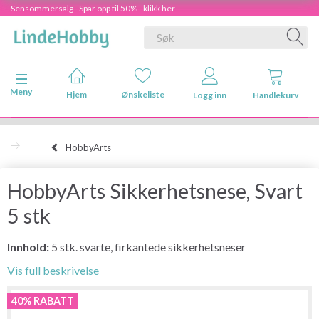
Sensommersalg - Spar opp til 50% - klikk her
Veksle navigasjon
Meny
Hjem
Ønskeliste
Logg inn
Handlekurv
HobbyArts
HobbyArts Sikkerhetsnese, Svart
5 stk
Innhold:
5 stk. svarte, firkantede sikkerhetsneser
Vis full beskrivelse
40% RABATT