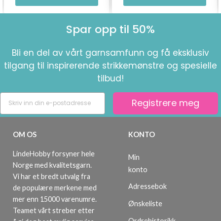
Spar opp til 50%
Bli en del av vårt garnsamfunn og få eksklusiv
tilgang til inspirerende strikkemønstre og spesielle
tilbud!
Registrere meg
OM OS
KONTO
LindeHobby forsyner hele
Min
Norge med kvalitetsgarn.
konto
Vi har et bredt utvalg fra
Adressebok
de populære merkene med
mer enn 15000 varenumre.
Ønskeliste
Teamet vårt streber etter
Ordrehistorikk