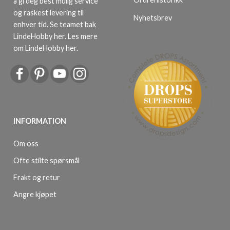
å gi deg best mulig service
og raskest levering til
Nyhetsbrev
enhver tid. Se teamet bak
LindeHobby her.
Les mere
om LindeHobby her
.
INFORMATION
Om oss
Ofte stilte spørsmål
Frakt og retur
Angre kjøpet