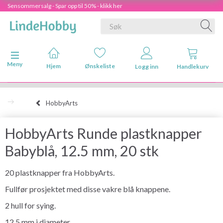
Sensommersalg - Spar opp til 50% - klikk her
Veksle navigasjon
Meny
Hjem
Ønskeliste
Logg inn
Handlekurv
HobbyArts
HobbyArts Runde plastknapper
Babyblå, 12.5 mm, 20 stk
20 plastknapper fra HobbyArts.
Fullfør prosjektet med disse vakre blå knappene.
2 hull for sying.
12.5 mm i diameter.