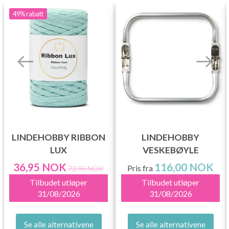
49%
rabatt
LINDEHOBBY RIBBON
LINDEHOBBY
LUX
VESKEBØYLE
36,95 NOK
116,00 NOK
Pris fra
72,95 NOK
Tilbudet utløper
Tilbudet utløper
31/08/2026
31/08/2026
Se alle alternativene
Se alle alternativene