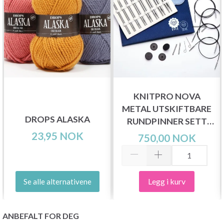
KNITPRO NOVA
METAL UTSKIFTBARE
DROPS ALASKA
RUNDPINNER SETT
DELUXE
23,95 NOK
750,00 NOK
Legg i kurv
Se alle alternativene
ANBEFALT FOR DEG