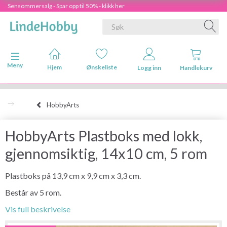
Sensommersalg - Spar opp til 50% - klikk her
Veksle navigasjon
Meny
Hjem
Ønskeliste
Logg inn
Handlekurv
HobbyArts
HobbyArts Plastboks med lokk,
gjennomsiktig, 14x10 cm, 5 rom
Plastboks på 13,9 cm x 9,9 cm x 3,3 cm.
Består av 5 rom.
Vis full beskrivelse