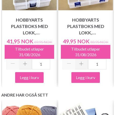
HOBBYARTS
HOBBYARTS
PLASTBOKS MED
PLASTBOKS MED
LOKK,
LOKK,
GJENNOMSIKTIG,
GJENNOMSIKTIG,
41,95 NOK
49,95 NOK
69,95 NOK
83,95 NOK
16,5X12 CM, 6 ROM
20X13,5 CM, 8 ROM
Tilbudet utløper
Tilbudet utløper
31/08/2026
31/08/2026
Legg i kurv
Legg i kurv
ANDRE HAR OGSÅ SETT