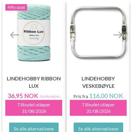
49%
rabatt
LINDEHOBBY RIBBON
LINDEHOBBY
LUX
VESKEBØYLE
36,95 NOK
116,00 NOK
Pris fra
72,95 NOK
Tilbudet utløper
Tilbudet utløper
31/08/2026
31/08/2026
Se alle alternativene
Se alle alternativene