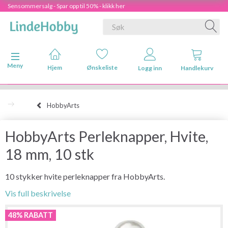
Sensommersalg - Spar opp til 50% - klikk her
Veksle navigasjon
Meny
Hjem
Ønskeliste
Logg inn
Handlekurv
HobbyArts
HobbyArts Perleknapper, Hvite,
18 mm, 10 stk
10 stykker hvite perleknapper fra HobbyArts.
Vis full beskrivelse
48% RABATT