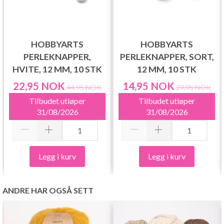
HOBBYARTS
HOBBYARTS
PERLEKNAPPER,
PERLEKNAPPER, SORT,
HVITE, 12 MM, 10 STK
12 MM, 10 STK
22,95 NOK
14,95 NOK
44,95 NOK
29,95 NOK
Tilbudet utløper
Tilbudet utløper
31/08/2026
31/08/2026
Legg i kurv
Legg i kurv
ANDRE HAR OGSÅ SETT