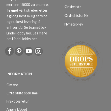
mer enn 15000 varenumre.
Ønskeliste
Teamet vårt streber etter
Ordrehistorikk
å gi deg best mulig service
og raskest levering til
Nyhetsbrev
enhver tid. Se teamet bak
LindeHobby her.
Les mere
om LindeHobby her
.
INFORMATION
Om oss
Ofte stilte spørsmål
Frakt og retur
Angre kjøpet