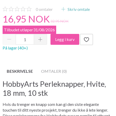
0
omtaler
Skriv omtale
16,95 NOK
32,95 NOK
Tilbudet utløper31/08/2026
Legg i kurv
På lager (40+)
BESKRIVELSE
OMTALER (0)
HobbyArts Perleknapper, Hvite,
18 mm, 10 stk
Hvis du trenger en knapp som kan gi den siste elegante
touchen til ditt nyeste prosjekt, trenger du ikke å lete lenger.
Disse perleknappene fra HobbyArts passer nemlig til ethvert