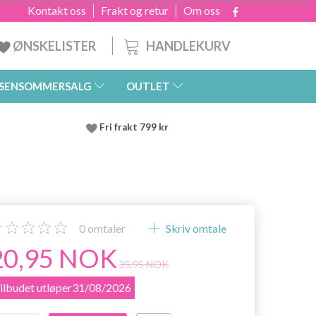
Kontakt oss
Frakt og retur
Om oss
HANDLEKURV
ØNSKELISTER
SENSOMMERSALG
OUTLET
Fri frakt 799 kr
0
omtaler
Skriv omtale
20,95 NOK
35,95 NOK
ilbudet utløper31/08/2026