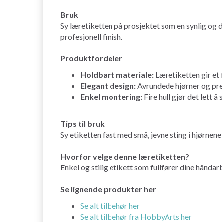
Bruk
Sy læretiketten på prosjektet som en synlig og d
profesjonell finish.
Produktfordeler
Holdbart materiale:
Læretiketten gir et 
Elegant design:
Avrundede hjørner og preg
Enkel montering:
Fire hull gjør det lett å
Tips til bruk
Sy etiketten fast med små, jevne sting i hjørnene
Hvorfor velge denne læretiketten?
Enkel og stilig etikett som fullfører dine håndar
Se lignende produkter her
Se alt tilbehør her
Se alt tilbehør fra HobbyArts her