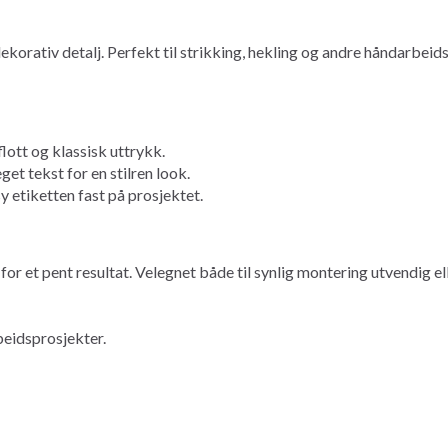
ekorativ detalj. Perfekt til strikking, hekling og andre håndarbei
flott og klassisk uttrykk.
et tekst for en stilren look.
 sy etiketten fast på prosjektet.
 for et pent resultat. Velegnet både til synlig montering utvendig el
beidsprosjekter.