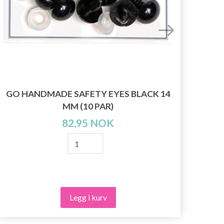
LIN
GO HANDMADE SAFETY EYES BLACK 14
MM (10 PAR)
82,95 NOK
Legg i kurv