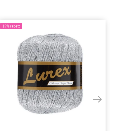
19%
rabatt