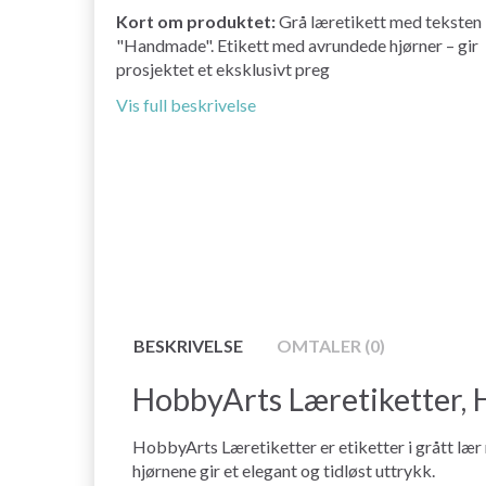
Kort om produktet:
Grå læretikett med teksten
"Handmade". Etikett med avrundede hjørner – gir
prosjektet et eksklusivt preg
Vis full beskrivelse
BESKRIVELSE
OMTALER (0)
HobbyArts Læretiketter, 
HobbyArts Læretiketter er etiketter i grått læ
hjørnene gir et elegant og tidløst uttrykk.