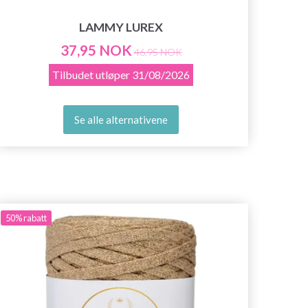
LAMMY LUREX
37,95 NOK
46,95 NOK
Tilbudet utløper
31/08/2026
Se alle alternativene
50%
rabatt