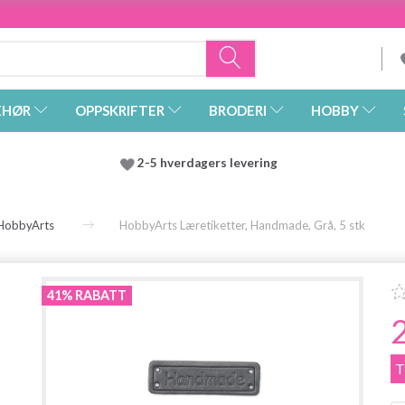
EHØR
OPPSKRIFTER
BRODERI
HOBBY
2-5 hverdagers levering
HobbyArts
HobbyArts Læretiketter, Handmade, Grå, 5 stk
41% RABATT
T