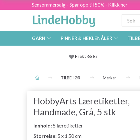
Sensommersalg - Spar opp til 50% - Klikk her
GARN
PINNER & HEKLENÅLER
TILB
Frakt 65 kr
TILBEHØR
Merker
HobbyArts Læretiketter,
Handmade, Grå, 5 stk
Innhold:
5 læretiketter
Størrelse:
5 x 1.50 cm