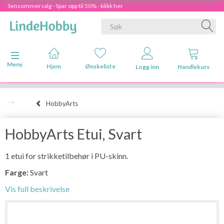
Sensommersalg - Spar opp til 50% - klikk her
Veksle navigasjon
Meny
Hjem
Ønskeliste
Logg inn
Handlekurv
HobbyArts
HobbyArts Etui, Svart
1 etui for strikketilbehør i PU-skinn.
Farge:
Svart
Vis full beskrivelse