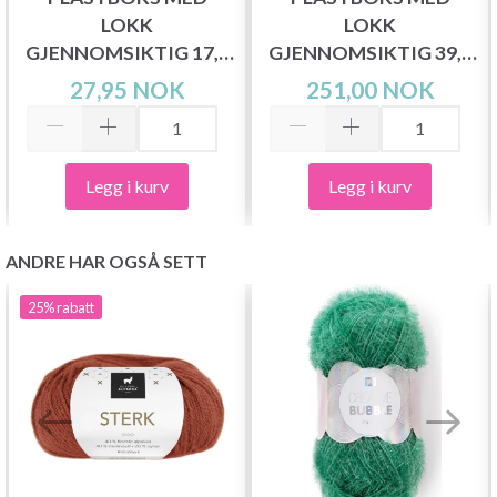
LOKK
LOKK
GJENNOMSIKTIG 17,6
GJENNOMSIKTIG 39,5
X 10 CM, 15 ROM
X 19,5 CM, 10 ROM
27,95 NOK
251,00 NOK
Legg i kurv
Legg i kurv
ANDRE HAR OGSÅ SETT
25%
rabatt