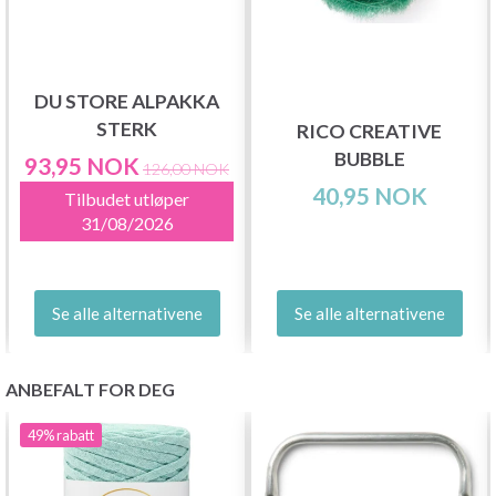
DU STORE ALPAKKA
STERK
RICO CREATIVE
BUBBLE
93,95 NOK
126,00 NOK
40,95 NOK
Tilbudet utløper
31/08/2026
Se alle alternativene
Se alle alternativene
ANBEFALT FOR DEG
49%
rabatt