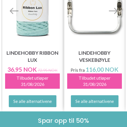
LINDEHOBBY RIBBON
LINDEHOBBY
LUX
VESKEBØYLE
36,95 NOK
116,00 NOK
Pris fra
72,95 NOK
Tilbudet utløper
Tilbudet utløper
31/08/2026
31/08/2026
Se alle alternativene
Se alle alternativene
Spar opp til 50%