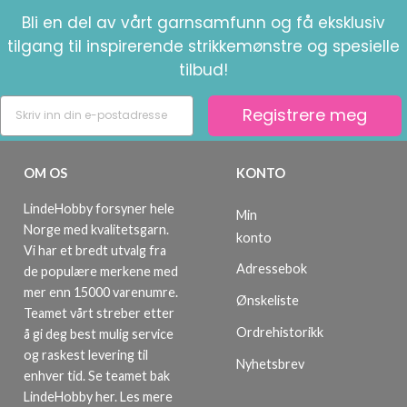
Bli en del av vårt garnsamfunn og få eksklusiv
tilgang til inspirerende strikkemønstre og spesielle
tilbud!
Registrere meg
OM OS
KONTO
LindeHobby forsyner hele
Min
Norge med kvalitetsgarn.
konto
Vi har et bredt utvalg fra
Adressebok
de populære merkene med
mer enn 15000 varenumre.
Ønskeliste
Teamet vårt streber etter
Ordrehistorikk
å gi deg best mulig service
og raskest levering til
Nyhetsbrev
enhver tid. Se teamet bak
LindeHobby her.
Les mere