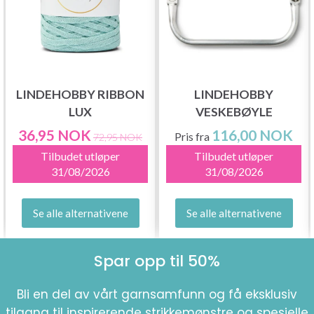
LINDEHOBBY RIBBON
LINDEHOBBY
LUX
VESKEBØYLE
36,95 NOK
116,00 NOK
Pris fra
72,95 NOK
Tilbudet utløper
Tilbudet utløper
31/08/2026
31/08/2026
Se alle alternativene
Se alle alternativene
Spar opp til 50%
Bli en del av vårt garnsamfunn og få eksklusiv
tilgang til inspirerende strikkemønstre og spesielle