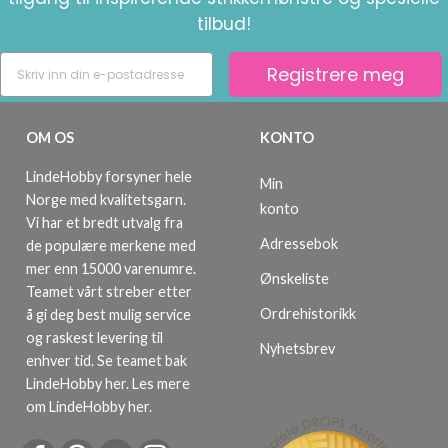
tilbud!
Registrere meg
OM OS
KONTO
LindeHobby forsyner hele
Min
Norge med kvalitetsgarn.
konto
Vi har et bredt utvalg fra
Adressebok
de populære merkene med
mer enn 15000 varenumre.
Ønskeliste
Teamet vårt streber etter
Ordrehistorikk
å gi deg best mulig service
og raskest levering til
Nyhetsbrev
enhver tid. Se teamet bak
LindeHobby her.
Les mere
om LindeHobby her
.