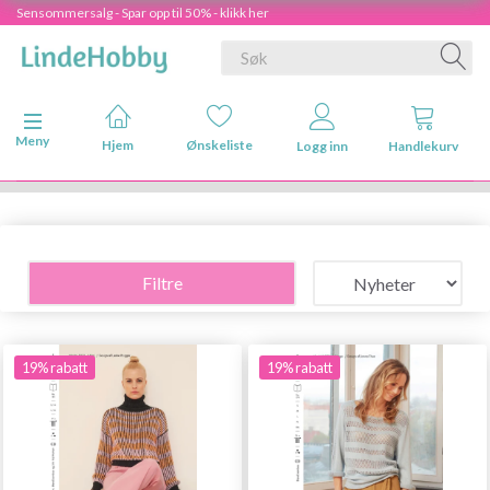
Sensommersalg - Spar opp til 50% - klikk her
Veksle navigasjon
Meny
Hjem
Ønskeliste
Logg inn
Handlekurv
Filtre
19% rabatt
19% rabatt