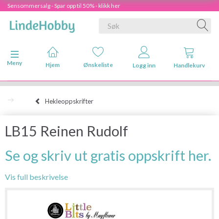
Sensommersalg - Spar opp til 50% - klikk her
Veksle navigasjon
Meny
Hjem
Ønskeliste
Logg inn
Handlekurv
Hekleoppskrifter
LB15 Reinen Rudolf
Se og skriv ut gratis oppskrift her.
Vis full beskrivelse