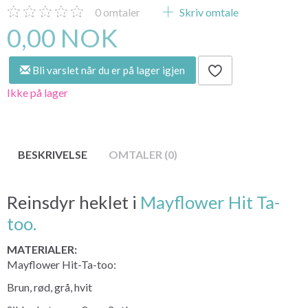
0
omtaler
Skriv omtale
0,00 NOK
Bli varslet når du er på lager igjen
Ikke på lager
BESKRIVELSE
OMTALER (0)
Reinsdyr heklet i
Mayflower Hit Ta-
too.
MATERIALER:
Mayflower Hit-Ta-too:
Brun, rød, grå, hvit