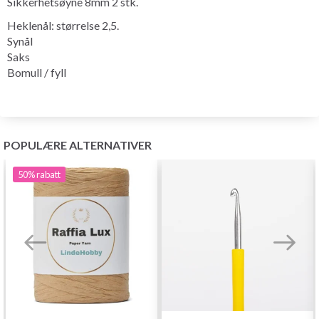
Sikkerhetsøyne 8mm 2 stk.
Heklenål: størrelse 2,5.
Synål
Saks
Bomull / fyll
POPULÆRE ALTERNATIVER
50%
rabatt