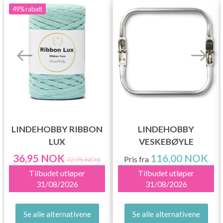
49%
rabatt
LINDEHOBBY RIBBON
LINDEHOBBY
LUX
VESKEBØYLE
36,95 NOK
116,00 NOK
Pris fra
72,95 NOK
Tilbudet utløper
Tilbudet utløper
31/08/2026
31/08/2026
Se alle alternativene
Se alle alternativene