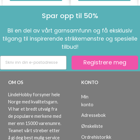
Spar opp til 50%
Bli en del av vårt garnsamfunn og få eksklusiv
tilgang til inspirerende strikkemønstre og spesielle
tilbud!
Registrere meg
OM OS
KONTO
LindeHobby forsyner hele
Min
Norge med kvalitetsgarn.
konto
Vi har et bredt utvalg fra
Adressebok
de populære merkene med
mer enn 15000 varenumre.
Ønskeliste
Teamet vårt streber etter
Ordrehistorikk
å gi deg best mulig service